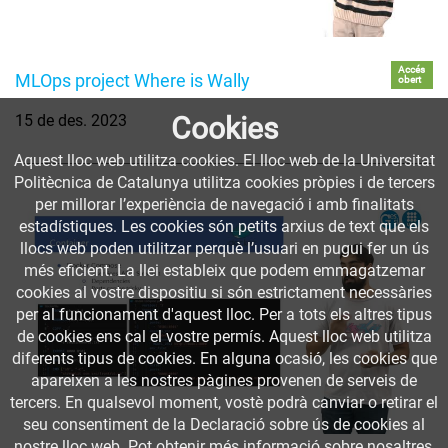
Accés
MLOps project Where is Wally
obert
15 de des. 2023
Cookies
Aquest lloc web utilitza cookies. El lloc web de la Universitat
Politècnica de Catalunya utilitza cookies pròpies i de tercers
per millorar l’experiència de navegació i amb finalitats
estadístiques. Les cookies són petits arxius de text que els
llocs web poden utilitzar perquè l’usuari en pugui fer un ús
més eficient. La llei estableix que podem emmagatzemar
cookies al vostre dispositiu si són estrictament necessàries
per al funcionament d'aquest lloc. Per a tots els altres tipus
de cookies ens cal el vostre permís. Aquest lloc web utilitza
diferents tipus de cookies. En alguna ocasió, les cookies que
apareixen a les nostres pàgines provenen de serveis de
tercers. En qualsevol moment, vostè podrà canviar o retirar el
seu consentiment de la Declaració sobre ús de cookies al
nostre lloc web. Pot obtenir més informació sobre nosaltres,