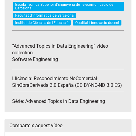
Escola Tècnica Superior d'Enginyeria de Telecomunicació de
Barcelona
Facultat d'Informàtica de Barcelona
Institut de Ciències de l'Educació
Qualitat i innovació docent
“Advanced Topics in Data Engineering” video
collection.
Software Engineering
Llicència: Reconocimiento-NoComercial-
SinObraDerivada 3.0 España (CC BY-NC-ND 3.0 ES)
Sèrie:
Advanced Topics in Data Engineering
Comparteix aquest vídeo