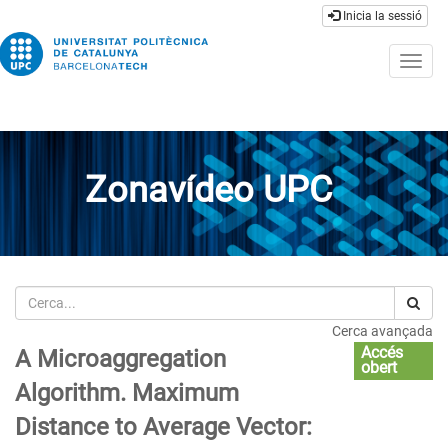
Inicia la sessió
Togg
navig
Zonavídeo UPC
Cerca
Cerca avançada
Accés
A Microaggregation
obert
Algorithm. Maximum
Distance to Average Vector: