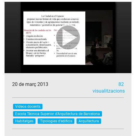
20 de març 2013
82
visualitzacions
Vídeos docents
Escola Tècnica Superior d'Arquitectura de Barcelona
Habitatges
Tipologies d’edificis
Arquitectura