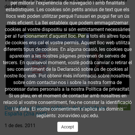
per millorar l’experiència de navegació i amb finalitats
del Màster.
estadístiques. Les cookies són petits arxius de text que els
llocs web poden utilitzar perquè l’usuari en pugui fer un ús
més eficient. La llei estableix que podem emmagatzemar
cookies al vostre dispositiu si són estrictament necessàries
per al funcionament d'aquest lloc. Per a tots els altres tipus
de cookies ens cal el vostre permís. Aquest lloc web utilitza
diferents tipus de cookies. En alguna ocasió, les cookies que
apareixen a les nostres pàgines provenen de serveis de
tercers. En qualsevol moment, vostè podrà canviar o retirar el
seu consentiment de la Declaració sobre ús de cookies al
nostre lloc web. Pot obtenir més informació sobre nosaltres,
sobre cóm contactar-nos i sobre la nostra forma de
processar dates personals a la nostra Política de privacitat.
Si us plau, en el moment de contactar amb nosaltres en
relació al vostre consentiment, feu-ne constar la identificació
Accés
Derecho y políticas públicas de vivienda en
obert
i la data. El vostre consentiment s'aplica als dominis
España (2na part)
següents: zonavideo.upc.edu.
1 de des. 2011
Accept