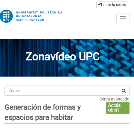
Inicia la sessió
Togg
navig
Zonavídeo UPC
Cerca
Cerca avançada
Accés
Generación de formas y
obert
espacios para habitar