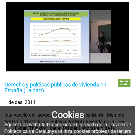
Accés
Derecho y políticas públicas de vivienda en
obert
España (1a part)
1 de des. 2011
Cookies
Intervenció de l'advocat Francisco Javier Burón, Membre
del Grup d'Estudis de Politica del Sòl i Vivenda de la UPV-
Aquest lloc web utilitza cookies. El lloc web de la Universitat
EHU Ekiten Thinking, per al Máster Laboratorio de la
Politècnica de Catalunya utilitza cookies pròpies i de tercers
Vivienda del s. XXI, presentat per Zaida Muxí, Co-Directora