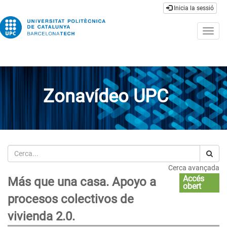
Inicia la sessió
Togg
navig
Zonavídeo UPC
Cerca
Cerca avançada
Accés
Más que una casa. Apoyo a
obert
procesos colectivos de
vivienda 2.0.