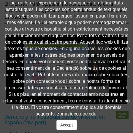
per millorar l’experiència de navegació i amb finalitats
EHU Ekiten Thinking, per al Máster Laboratorio de la
estadístiques. Les cookies són petits arxius de text que els
Vivienda del s. XXI, presentat per Zaida Muxí, Co-Directora
llocs web poden utilitzar perquè l’usuari en pugui fer un ús
del Màster.
més eficient. La llei estableix que podem emmagatzemar
cookies al vostre dispositiu si són estrictament necessàries
per al funcionament d'aquest lloc. Per a tots els altres tipus
de cookies ens cal el vostre permís. Aquest lloc web utilitza
diferents tipus de cookies. En alguna ocasió, les cookies que
apareixen a les nostres pàgines provenen de serveis de
tercers. En qualsevol moment, vostè podrà canviar o retirar el
seu consentiment de la Declaració sobre ús de cookies al
nostre lloc web. Pot obtenir més informació sobre nosaltres,
sobre cóm contactar-nos i sobre la nostra forma de
processar dates personals a la nostra Política de privacitat.
Si us plau, en el moment de contactar amb nosaltres en
relació al vostre consentiment, feu-ne constar la identificació
i la data. El vostre consentiment s'aplica als dominis
següents: zonavideo.upc.edu.
Accés
Derecho y políticas públicas de vivienda en
obert
España (2na part)
Accept