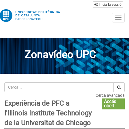
Inicia la sessió
Togg
navig
Zonavídeo UPC
Cerca
Cerca avançada
Accés
Experiència de PFC a
obert
l'Illinois Institute Technology
de la Universitat de Chicago