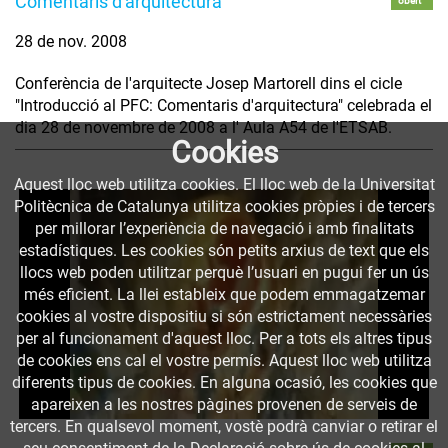
Comentaris d'arquitectura
obert
28 de nov. 2008
Conferència de l'arquitecte Josep Martorell dins el cicle
"Introducció al PFC: Comentaris d'arquitectura" celebrada el
dia 28 de novembre de 2008 a l' Aula A54 de l'ETSAB.
Cookies
Aquest lloc web utilitza cookies. El lloc web de la Universitat
Politècnica de Catalunya utilitza cookies pròpies i de tercers
per millorar l’experiència de navegació i amb finalitats
estadístiques. Les cookies són petits arxius de text que els
llocs web poden utilitzar perquè l’usuari en pugui fer un ús
més eficient. La llei estableix que podem emmagatzemar
cookies al vostre dispositiu si són estrictament necessàries
per al funcionament d'aquest lloc. Per a tots els altres tipus
de cookies ens cal el vostre permís. Aquest lloc web utilitza
diferents tipus de cookies. En alguna ocasió, les cookies que
apareixen a les nostres pàgines provenen de serveis de
tercers. En qualsevol moment, vostè podrà canviar o retirar el