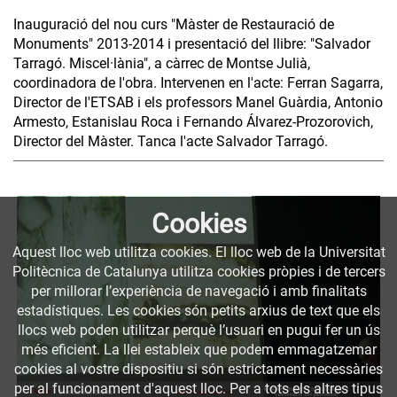
Inauguració del nou curs "Màster de Restauració de
Monuments" 2013-2014 i presentació del llibre: "Salvador
Tarragó. Miscel·lània", a càrrec de Montse Julià,
coordinadora de l'obra. Intervenen en l'acte: Ferran Sagarra,
Director de l'ETSAB i els professors Manel Guàrdia, Antonio
Armesto, Estanislau Roca i Fernando Álvarez-Prozorovich,
Director del Màster. Tanca l'acte Salvador Tarragó.
Cookies
Aquest lloc web utilitza cookies. El lloc web de la Universitat
Politècnica de Catalunya utilitza cookies pròpies i de tercers
per millorar l’experiència de navegació i amb finalitats
estadístiques. Les cookies són petits arxius de text que els
llocs web poden utilitzar perquè l’usuari en pugui fer un ús
més eficient. La llei estableix que podem emmagatzemar
cookies al vostre dispositiu si són estrictament necessàries
per al funcionament d'aquest lloc. Per a tots els altres tipus