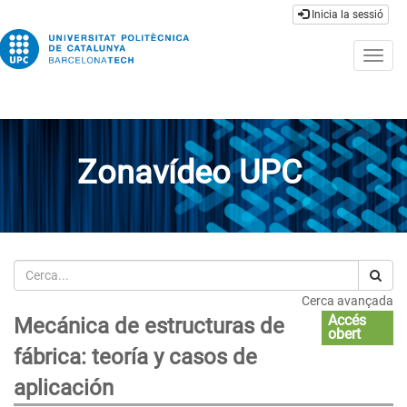
Inicia la sessió
Togg
navig
Zonavídeo UPC
Cerca
Cerca avançada
Accés
Mecánica de estructuras de
obert
fábrica: teoría y casos de
aplicación