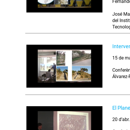
Fernando
José Mar
del Inst
Tecnolog
Interve
15 de m
Conferèn
Álvarez-
El Plan
20 d’abr