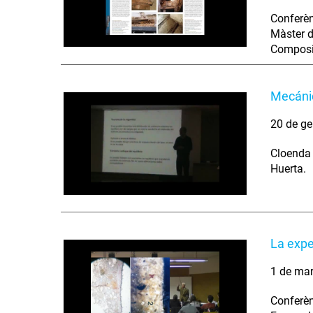
Conferèn
Màster d
Composic
Mecánic
20 de ge
Cloenda 
Huerta.
La expe
1 de ma
Conferèn