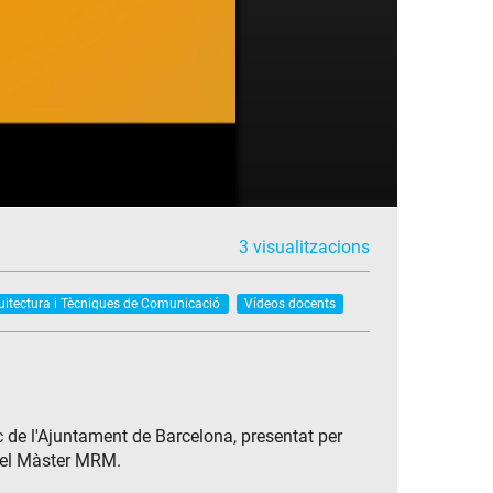
3 visualitzacions
quitectura i Tècniques de Comunicació
Vídeos docents
c de l'Ajuntament de Barcelona, presentat per
 del Màster MRM.