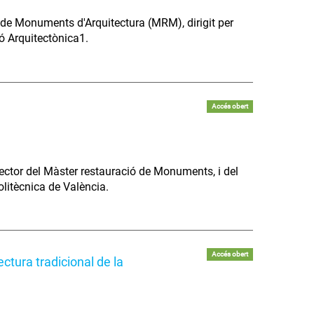
 de Monuments d'Arquitectura (MRM), dirigit per
ó Arquitectònica1.
Accés obert
ector del Màster restauració de Monuments, i del
olitècnica de València.
Accés obert
ctura tradicional de la