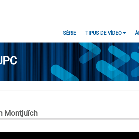
SÈRIE
TIPUS DE VÍDEO
À
UPC
n Montjuïch