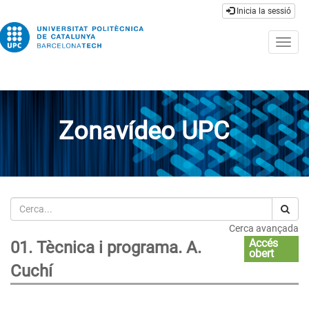
Inicia la sessió
Togg
navig
Zonavídeo UPC
Cerca
Cerca avançada
Accés
01. Tècnica i programa. A.
obert
Cuchí