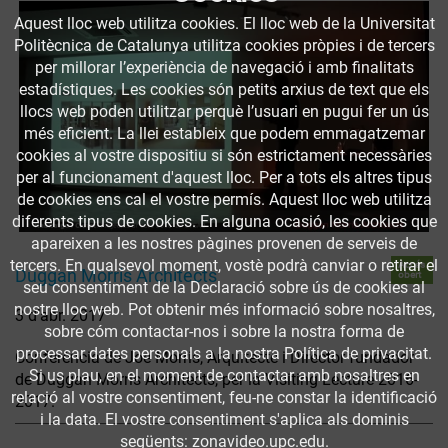
Aquest lloc web utilitza cookies. El lloc web de la Universitat
Politècnica de Catalunya utilitza cookies pròpies i de tercers
per millorar l’experiència de navegació i amb finalitats
estadístiques. Les cookies són petits arxius de text que els
llocs web poden utilitzar perquè l’usuari en pugui fer un ús
més eficient. La llei estableix que podem emmagatzemar
cookies al vostre dispositiu si són estrictament necessàries
per al funcionament d'aquest lloc. Per a tots els altres tipus
de cookies ens cal el vostre permís. Aquest lloc web utilitza
diferents tipus de cookies. En alguna ocasió, les cookies que
apareixen a les nostres pàgines provenen de serveis de
tercers. En qualsevol moment, vostè podrà canviar o retirar el
Accés
Duggan Morris Architects
obert
seu consentiment de la Declaració sobre ús de cookies al
nostre lloc web. Pot obtenir més informació sobre nosaltres,
3 d’abr. 2017
sobre cóm contactar-nos i sobre la nostra forma de
processar dates personals a la nostra Política de privacitat.
Conferència de Joe Morris, Arquitecte i Director fundador
Si us plau, en el moment de contactar amb nosaltres en
de Duggan Morris Architects, per la Visiting Lecture 2016-
relació al vostre consentiment, feu-ne constar la identificació
2017.
i la data. El vostre consentiment s'aplica als dominis
següents: zonavideo.upc.edu.