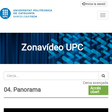
Inicia la sessió
Togg
navig
Zonavídeo UPC
Cerca
Cerca avançada
Accés
04. Panorama
obert