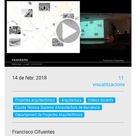
14 de febr. 2018
11
visualitzacions
Projectes arquitectònics
Arquitectura
Vídeos docents
Escola Tècnica Superior d'Arquitectura de Barcelona
Departament de Projectes Arquitectònics
Francisco Cifuentes