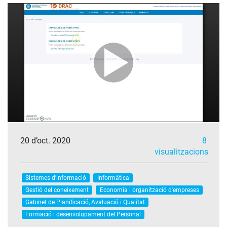
20 d’oct. 2020
8
visualitzacions
Sistemes d'informació
Informàtica
Gestió del coneixement
Economia i organització d'empreses
Gabinet de Planificació, Avaluació i Qualitat
Formació i desenvolupament del Personal