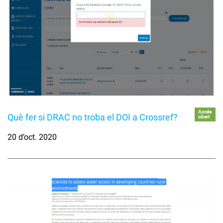
Accés
Què fer si DRAC no troba el DOI a Crossref?
obert
20 d’oct. 2020