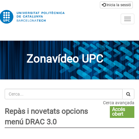
Inicia la sessió
Togg
navig
Zonavídeo UPC
Cerca
Cerca avançada
Accés
Repàs i novetats opcions
obert
menú DRAC 3.0