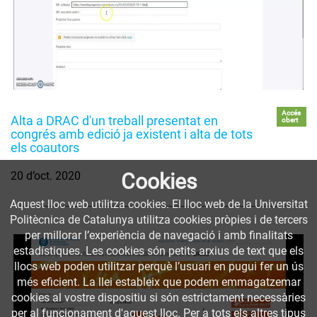
Accés
Alta a DRAC d'un treball presentat en
obert
congrés amb edició ja existent i alta de tots
els coautors
20 d’oct. 2020
Cookies
Aquest lloc web utilitza cookies. El lloc web de la Universitat
Politècnica de Catalunya utilitza cookies pròpies i de tercers
per millorar l’experiència de navegació i amb finalitats
estadístiques. Les cookies són petits arxius de text que els
llocs web poden utilitzar perquè l’usuari en pugui fer un ús
més eficient. La llei estableix que podem emmagatzemar
cookies al vostre dispositiu si són estrictament necessàries
per al funcionament d'aquest lloc. Per a tots els altres tipus