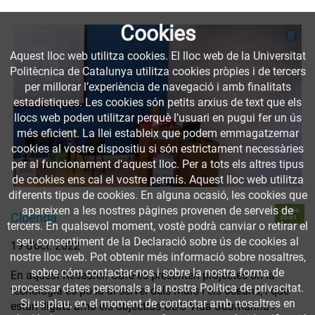
Cookies
Aquest lloc web utilitza cookies. El lloc web de la Universitat
Politècnica de Catalunya utilitza cookies pròpies i de tercers
per millorar l’experiència de navegació i amb finalitats
estadístiques. Les cookies són petits arxius de text que els
llocs web poden utilitzar perquè l’usuari en pugui fer un ús
més eficient. La llei estableix que podem emmagatzemar
cookies al vostre dispositiu si són estrictament necessàries
per al funcionament d'aquest lloc. Per a tots els altres tipus
de cookies ens cal el vostre permís. Aquest lloc web utilitza
diferents tipus de cookies. En alguna ocasió, les cookies que
apareixen a les nostres pàgines provenen de serveis de
Accés
Cloenda
obert
tercers. En qualsevol moment, vostè podrà canviar o retirar el
seu consentiment de la Declaració sobre ús de cookies al
19 d’oct. 2022
nostre lloc web. Pot obtenir més informació sobre nosaltres,
sobre cóm contactar-nos i sobre la nostra forma de
En aquest Research Café es presenten projectes on la
processar dates personals a la nostra Política de privacitat.
tecnologia es posa al servei dels mars i els oceans, i que
Si us plau, en el moment de contactar amb nosaltres en
estan lligats amb els objectius ODS Vida Submarina i