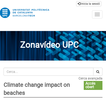
Inicia la sessió
Togg
navig
Zonavídeo UPC
Cerca
Cerca avançada
Accés
Climate change impact on
obert
beaches