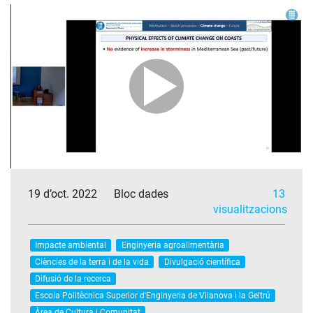
19 d’oct. 2022
Bloc dades
13
visualitzacions
Impacte ambiental
Enginyeria agroalimentària
Ciències de la terra i de la vida
Divulgació científica
Difusió de la recerca
Escola Politècnica Superior d'Enginyeria de Vilanova i la Geltrú
Àrea de Cultura i Comunitat