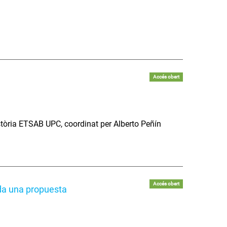
Accés obert
stòria ETSAB UPC, coordinat per Alberto Peñín
Accés obert
nda una propuesta