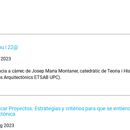
ou i 22@
. 2023
cia a càrrec de Josep Maria Montaner, catedràtic de Teoria i Hi
es Arquitectònics ETSAB UPC).
ar Proyectos. Estrategias y criterios para que se entie
ctónica
ig 2023