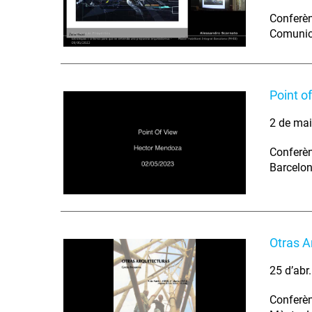
Conferèn
Comunic
Point o
2 de ma
Conferèn
Barcelon
Otras A
25 d’abr
Conferènc