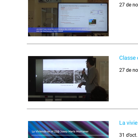
27 de no
Classe 
27 de no
La vivi
31 d’oct