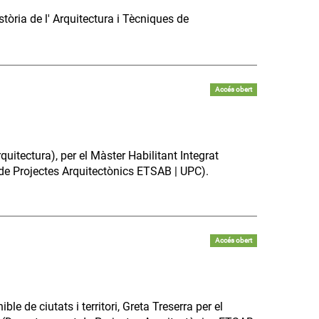
tòria de l' Arquitectura i Tècniques de
Accés obert
itectura), per el Màster Habilitant Integrat
de Projectes Arquitectònics ETSAB | UPC).
Accés obert
e de ciutats i territori, Greta Treserra per el