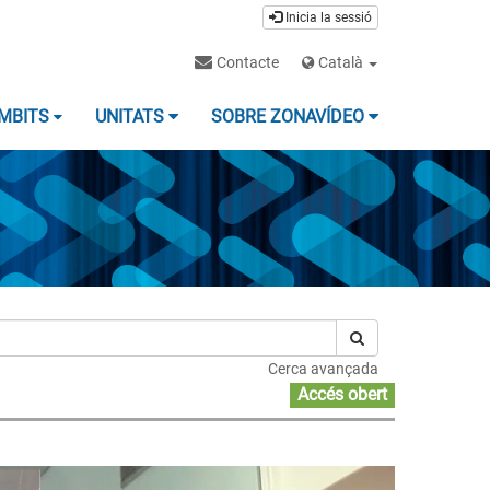
Inicia la sessió
Contacte
Català
MBITS
UNITATS
SOBRE ZONAVÍDEO
Cerca avançada
Accés obert