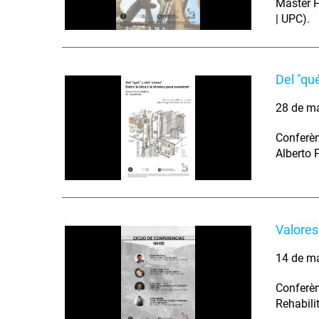
Màster H
| UPC).
Del "qué
28 de m
Conferèn
Alberto 
Valores 
14 de m
Conferèn
Rehabili