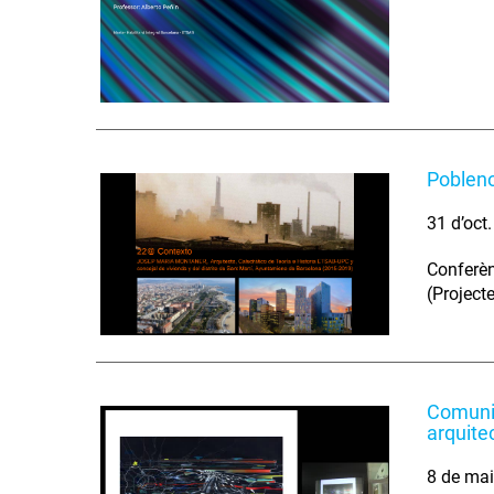
Poblen
31 d’oct
Conferèn
(Project
Comunic
arquite
8 de ma