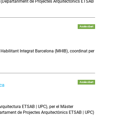
ín (Departanment de Projectes Arquitectònics ETSAB
Accés obert
r Habilitant Integrat Barcelona (MHIB), coordinat per
Accés obert
ica
rquitectura ETSAB | UPC), per el Màster
partament de Projectes Arquitectònics ETSAB | UPC)