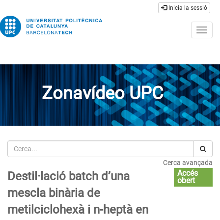
Inicia la sessió
Togg
navig
Zonavídeo UPC
Cerca
Cerca avançada
Accés
Destil·lació batch d’una
obert
mescla binària de
metilciclohexà i n-heptà en