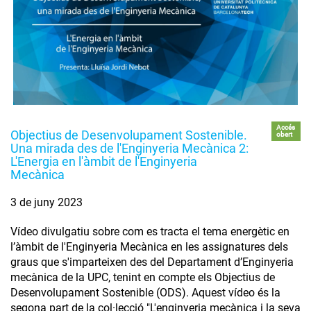
Accés
Objectius de Desenvolupament Sostenible.
obert
Una mirada des de l'Enginyeria Mecànica 2:
L'Energia en l'àmbit de l'Enginyeria
Mecànica
3 de juny 2023
Vídeo divulgatiu sobre com es tracta el tema energètic en
l’àmbit de l'Enginyeria Mecànica en les assignatures dels
graus que s'imparteixen des del Departament d’Enginyeria
mecànica de la UPC, tenint en compte els Objectius de
Desenvolupament Sostenible (ODS). Aquest vídeo és la
segona part de la col·lecció "L'enginyeria mecànica i la seva