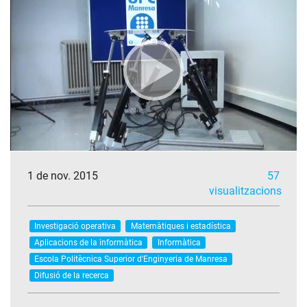
1 de nov. 2015
57
visualitzacions
Investigació operativa
Matemàtiques i estadística
Aplicacions de la informàtica
Informàtica
Escola Politècnica Superior d'Enginyeria de Manresa
Difusió de la recerca