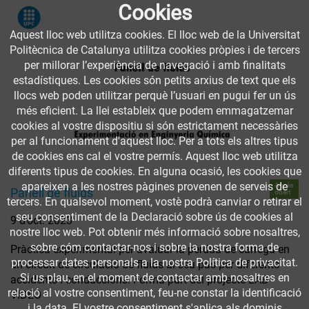
Cookies
Aquest lloc web utilitza cookies. El lloc web de la Universitat
Politècnica de Catalunya utilitza cookies pròpies i de tercers
per millorar l’experiència de navegació i amb finalitats
estadístiques. Les cookies són petits arxius de text que els
llocs web poden utilitzar perquè l’usuari en pugui fer un ús
més eficient. La llei estableix que podem emmagatzemar
cookies al vostre dispositiu si són estrictament necessàries
per al funcionament d'aquest lloc. Per a tots els altres tipus
de cookies ens cal el vostre permís. Aquest lloc web utilitza
diferents tipus de cookies. En alguna ocasió, les cookies que
apareixen a les nostres pàgines provenen de serveis de
Accés
Panell de fluids
obert
tercers. En qualsevol moment, vostè podrà canviar o retirar el
seu consentiment de la Declaració sobre ús de cookies al
9 d’oct. 2023
nostre lloc web. Pot obtenir més informació sobre nosaltres,
sobre cóm contactar-nos i sobre la nostra forma de
Pràctica experimental per avaluar la pèrdua de càrrega en
processar dates personals a la nostra Política de privacitat.
un circuit de circulació de fluids al seu pas per diferents
Si us plau, en el moment de contactar amb nosaltres en
accidents i conduccions. Forma part del projecte LAB-
relació al vostre consentiment, feu-ne constar la identificació
VIDEO
i la data. El vostre consentiment s'aplica als dominis