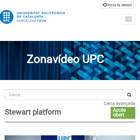
Inicia la sessió
Togg
navig
Zonavídeo UPC
Cerca
Cerca avançada
Accés
Stewart platform
obert