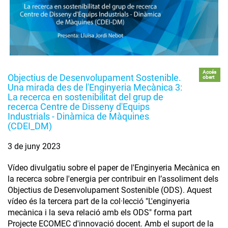
Accés
Objectius de Desenvolupament Sostenible.
obert
Una mirada des de l'Enginyeria Mecànica 3:
La recerca en sostenibilitat del grup de
recerca Centre de Disseny d'Equips
Industrials - Dinàmica de Màquines
(CDEI_DM)
3 de juny 2023
Vídeo divulgatiu sobre el paper de l'Enginyeria Mecànica en
la recerca sobre l'energia per contribuir en l’assoliment dels
Objectius de Desenvolupament Sostenible (ODS). Aquest
vídeo és la tercera part de la col·lecció "L'enginyeria
mecànica i la seva relació amb els ODS" forma part
Projecte ECOMEC d'innovació docent. Amb el suport de la