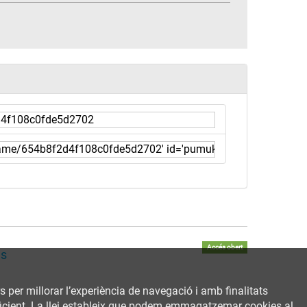
Accés obert
ns
rs per millorar l’experiència de navegació i amb finalitats
 eficient. La llei estableix que podem emmagatzemar cookies al