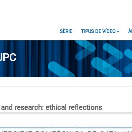
SÈRIE
TIPUS DE VÍDEO
À
UPC
n and research: ethical reflections