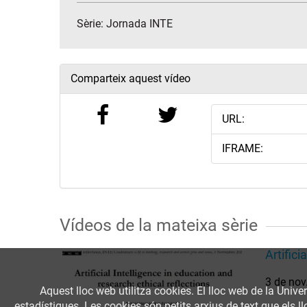
Sèrie:
Jornada INTE
Comparteix aquest vídeo
URL:
IFRAME:
Vídeos de la mateixa sèrie
Artifici
3 de nov
Aquest lloc web utilitza cookies. El lloc web de la Univer
estadístiques. Les cookies són petits arxius de text que els 