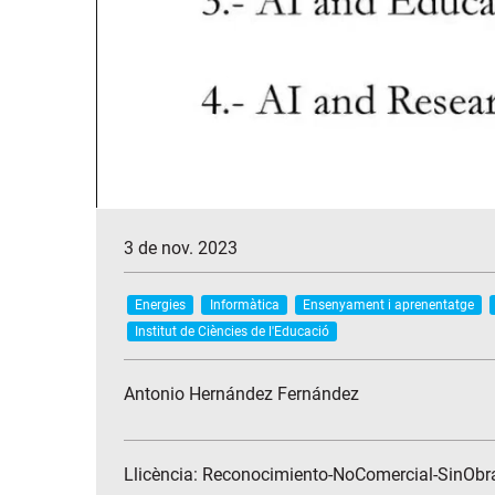
3 de nov. 2023
Energies
Informàtica
Ensenyament i aprenentatge
Institut de Ciències de l'Educació
Antonio Hernández Fernández
Llicència: Reconocimiento-NoComercial-SinObra