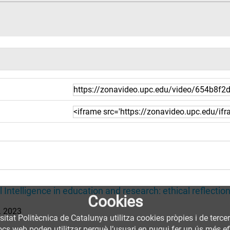
al Intelligence in education and research: ethical reflectio
Cookies
. 2023
sitat Politècnica de Catalunya utilitza cookies pròpies i de terce
llocs web poden utilitzar perquè l’usuari en pugui fer un ús més