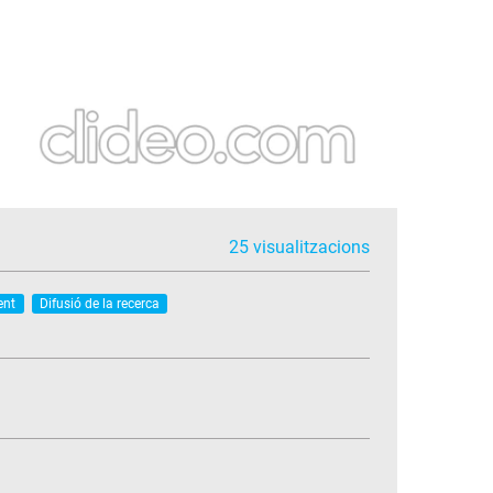
25 visualitzacions
ent
Difusió de la recerca