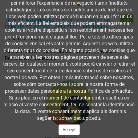
per millorar l’experiència de navegació i amb finalitats
estadístiques. Les cookies són petits arxius de text que els
llocs web poden utilitzar perquè l’usuari en pugui fer un ús
Accés
JIDA'22: Experiencia docente conectada en
obert
més eficient. La llei estableix que podem emmagatzemar
taller de proyectos: "Pensar con las manos"
cookies al vostre dispositiu si són estrictament necessàries
per al funcionament d'aquest lloc. Per a tots els altres tipus
18 de nov. 2022
de cookies ens cal el vostre permís. Aquest lloc web utilitza
diferents tipus de cookies. En alguna ocasió, les cookies que
Bloque 6. JIDA'22-Reus: Jornadas sobre Innovación
apareixen a les nostres pàgines provenen de serveis de
Docente en Arquitectura
tercers. En qualsevol moment, vostè podrà canviar o retirar el
seu consentiment de la Declaració sobre ús de cookies al
nostre lloc web. Pot obtenir més informació sobre nosaltres,
sobre cóm contactar-nos i sobre la nostra forma de
processar dates personals a la nostra Política de privacitat.
Si us plau, en el moment de contactar amb nosaltres en
relació al vostre consentiment, feu-ne constar la identificació
i la data. El vostre consentiment s'aplica als dominis
següents: zonavideo.upc.edu.
Accept