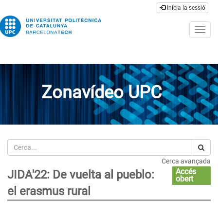
Inicia la sessió
Togg
navig
Zonavídeo UPC
Cerca
Cerca avançada
Accés
JIDA'22: De vuelta al pueblo:
obert
el erasmus rural