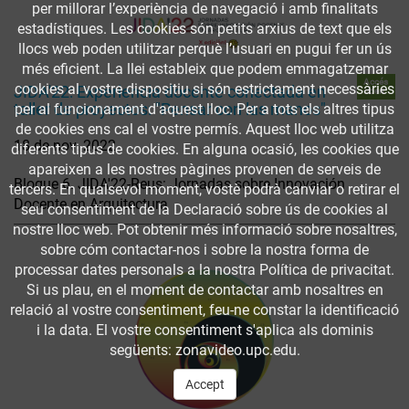
per millorar l’experiència de navegació i amb finalitats
estadístiques. Les cookies són petits arxius de text que els
llocs web poden utilitzar perquè l’usuari en pugui fer un ús
més eficient. La llei estableix que podem emmagatzemar
Accés
cookies al vostre dispositiu si són estrictament necessàries
JIDA'22: Experiencia docente conectada en
obert
taller de proyectos: "Pensar con las manos"
per al funcionament d'aquest lloc. Per a tots els altres tipus
de cookies ens cal el vostre permís. Aquest lloc web utilitza
18 de nov. 2022
diferents tipus de cookies. En alguna ocasió, les cookies que
apareixen a les nostres pàgines provenen de serveis de
Bloque 6. JIDA'22-Reus: Jornadas sobre Innovación
tercers. En qualsevol moment, vostè podrà canviar o retirar el
Docente en Arquitectura
seu consentiment de la Declaració sobre ús de cookies al
nostre lloc web. Pot obtenir més informació sobre nosaltres,
sobre cóm contactar-nos i sobre la nostra forma de
processar dates personals a la nostra Política de privacitat.
Si us plau, en el moment de contactar amb nosaltres en
relació al vostre consentiment, feu-ne constar la identificació
i la data. El vostre consentiment s'aplica als dominis
següents: zonavideo.upc.edu.
Accept