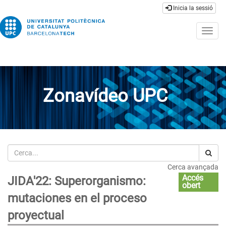
Inicia la sessió
Togg
navig
Zonavídeo UPC
Cerca
Cerca avançada
Accés
JIDA'22: Superorganismo:
obert
mutaciones en el proceso
proyectual