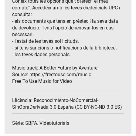
Coneix totes les opcions que t'ofereix "el meu
compte". Accedeix amb les teves credencials UPC i
consulta:
- els documents que tens en préstec i la seva data
de devolució. Tens l'opció de renovar-los en cas
necessari.
- l'estat de les teves sol·licituds.
- si tens sancions o notificacions de la biblioteca.
- les teves dades personals.
Music track: A Better Future by Aventure
Source: https://freetouse.com/music
Free To Use Music for Video
Llicència: Reconocimiento-NoComercial-
SinObraDerivada 3.0 España (CC BY-NC-ND 3.0 ES)
Sèrie:
SBPA. Videotutorials