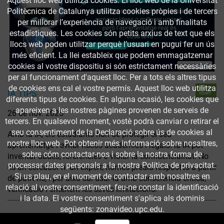
Aquest lloc web utilitza cookies. El lloc web de la Universitat
Politècnica de Catalunya utilitza cookies pròpies i de tercers
per millorar l’experiència de navegació i amb finalitats
estadístiques. Les cookies són petits arxius de text que els
llocs web poden utilitzar perquè l’usuari en pugui fer un ús
més eficient. La llei estableix que podem emmagatzemar
cookies al vostre dispositiu si són estrictament necessàries
per al funcionament d'aquest lloc. Per a tots els altres tipus
de cookies ens cal el vostre permís. Aquest lloc web utilitza
Accés
IA TIPS
obert
diferents tipus de cookies. En alguna ocasió, les cookies que
apareixen a les nostres pàgines provenen de serveis de
26 de nov. 2025
tercers. En qualsevol moment, vostè podrà canviar o retirar el
seu consentiment de la Declaració sobre ús de cookies al
Amb la IA, els estudiants han de protegir el seu
nostre lloc web. Pot obtenir més informació sobre nosaltres,
aprenentatge i evitar riscos acadèmics i legals: la IA pot
sobre cóm contactar-nos i sobre la nostra forma de
inventar dades, referències o violar la confidencialitat. No
processar dates personals a la nostra Política de privacitat.
és un cercador ni un expert; només prediu respostes a partir
Si us plau, en el moment de contactar amb nosaltres en
de patrons, i per això cal usar-la amb consciència crítica,
relació al vostre consentiment, feu-ne constar la identificació
verificació i entenent les seves limitacions.
i la data. El vostre consentiment s'aplica als dominis
següents: zonavideo.upc.edu.