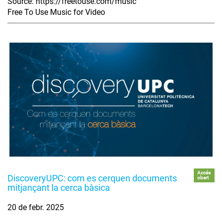
Source: https://freetouse.com/music
Free To Use Music for Video
Accés
DiscoveryUPC: com es cerquen documents
obert
mitjançant la cerca bàsica
20 de febr. 2025