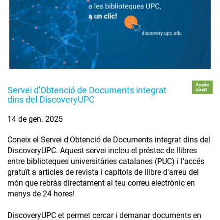
Accés
Servei d'Obtenció de Documents integrat
obert
dins del DiscoveryUPC
14 de gen. 2025
Coneix el Servei d'Obtenció de Documents integrat dins del
DiscoveryUPC. ​Aquest servei inclou el préstec de llibres
entre biblioteques universitàries catalanes (PUC) i l'accés
gratuït a articles de revista i capítols de llibre d'arreu del
món que rebràs directament al teu correu electrònic en
menys de 24 hores!
DiscoveryUPC et permet cercar i demanar documents en