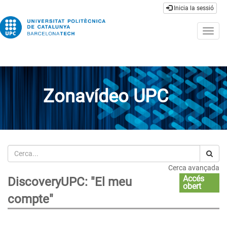
Inicia la sessió
Togg
navig
Zonavídeo UPC
Cerca
Cerca avançada
Accés
DiscoveryUPC: "El meu
obert
compte"