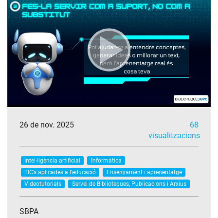
26 de nov. 2025
68
visualitzacions
Intel·ligència artificial
Informàtica
TIC’s aplicades a l’educació
Ensenyament i aprenentatge
Videotutorials
Servei de Biblioteques, Publicacions i Arxius
SBPA