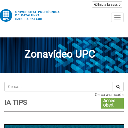
Inicia la sessió
Togg
navig
Zonavídeo UPC
Cerca
Cerca avançada
Accés
IA TIPS
obert