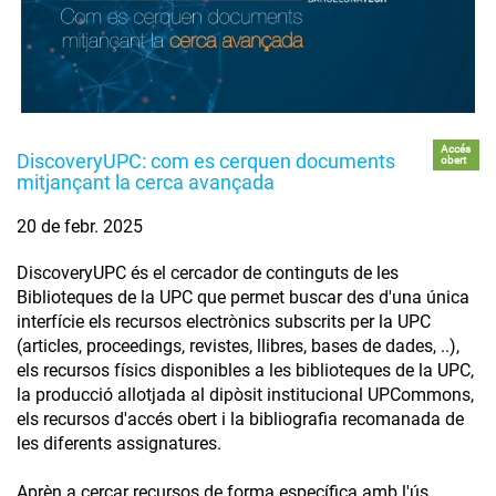
Accés
DiscoveryUPC: com es cerquen documents
obert
mitjançant la cerca avançada
20 de febr. 2025
DiscoveryUPC és el cercador de continguts de les
Biblioteques de la UPC que permet buscar des d'una única
interfície els recursos electrònics subscrits per la UPC
(articles, proceedings, revistes, llibres, bases de dades, ..),
els recursos físics disponibles a les biblioteques de la UPC,
la producció allotjada al dipòsit institucional UPCommons,
els recursos d'accés obert i la bibliografia recomanada de
les diferents assignatures.
Aprèn a cercar recursos de forma específica amb l'ús