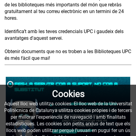
de les biblioteques més importants del món que rebràs
gratuïtament al teu correu electrònic en un termini de 24
hores.
Identifica’t amb les teves credencials UPC i gaudeix dels
avantatges d'aquest servei.
Obtenir documents que no es troben a les Biblioteques UPC
és més fàcil que mai!
Cookies
Aquest lloc web utilitza cookies. El lloc web de la Universitat
Politècnica de Catalunya utilitza cookies pròpies i de tercers
per millorar l’experiència de navegació i amb finalitats
estadístiques. Les cookies són petits arxius de text que els
llocs web poden utilitzar perquè l’usuari en pugui fer un ús