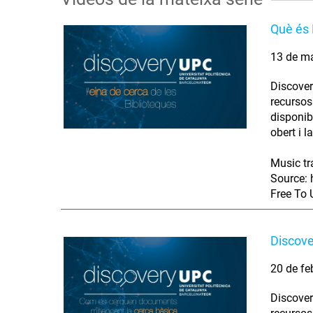
Què és
13 de m
Discover
recursos 
disponib
obert i 
Music tr
Source: 
Free To 
Discove
20 de fe
Discover