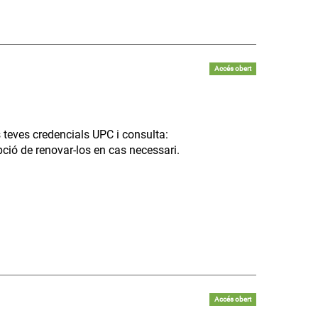
Accés obert
 teves credencials UPC i consulta:
pció de renovar-los en cas necessari.
Accés obert