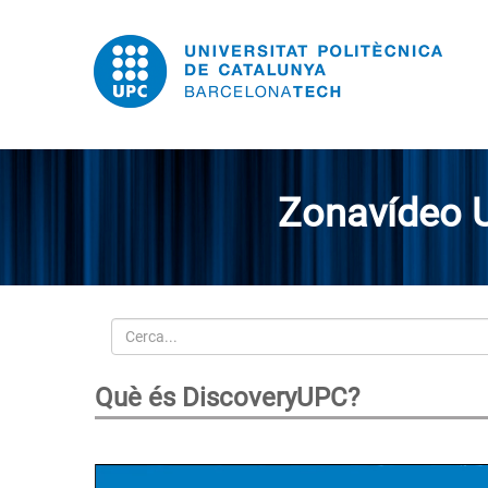
Zonavídeo 
Cerca
Què és DiscoveryUPC?