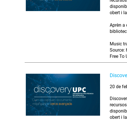
recursos 
disponib
obert i 
Aprèn a 
bibliotec
Music tr
Source: 
Free To 
Discove
20 de fe
Discover
recursos 
disponib
obert i 