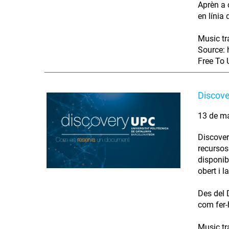
Aprèn a 
en línia 
Music tr
Source: 
Free To 
Discov
13 de m
Discover
recursos 
disponib
obert i 
Des del 
com fer-
Music tr