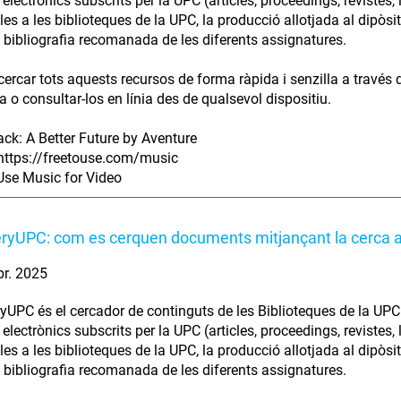
electrònics subscrits per la UPC (articles, proceedings, revistes, l
les a les biblioteques de la UPC, la producció allotjada al dipò
la bibliografia recomanada de les diferents assignatures.
cercar tots aquests recursos de forma ràpida i senzilla a través d
a o consultar-los en línia des de qualsevol dispositiu.
ack: A Better Future by Aventure
https://freetouse.com/music
Use Music for Video
ryUPC: com es cerquen documents mitjançant la cerca
br. 2025
yUPC és el cercador de continguts de les Biblioteques de la UPC 
electrònics subscrits per la UPC (articles, proceedings, revistes, l
les a les biblioteques de la UPC, la producció allotjada al dipò
la bibliografia recomanada de les diferents assignatures.