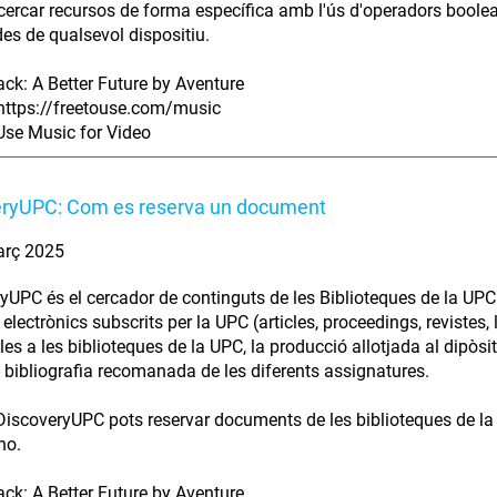
cercar recursos de forma específica amb l'ús d'operadors booleans
des de qualsevol dispositiu.
ack: A Better Future by Aventure
https://freetouse.com/music
Use Music for Video
eryUPC: Com es reserva un document
arç 2025
yUPC és el cercador de continguts de les Biblioteques de la UPC 
electrònics subscrits per la UPC (articles, proceedings, revistes, l
les a les biblioteques de la UPC, la producció allotjada al dipò
la bibliografia recomanada de les diferents assignatures.
DiscoveryUPC pots reservar documents de les biblioteques de la UP
ho.
ack: A Better Future by Aventure