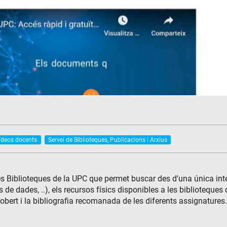
ídeos docents
Servei de Biblioteques, Publicacions i Arxius
 Biblioteques de la UPC que permet buscar des d'una única interf
es de dades, ..), els recursos físics disponibles a les biblioteques
bert i la bibliografia recomanada de les diferents assignatures.