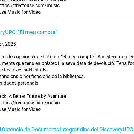
https://freetouse.com/music
Use Music for Video
ryUPC: "El meu compte"
br. 2025
otes les opcions que t'ofereix "el meu compte". Accedeix amb les
cuments que tens en préstec i la seva data de devolució. Tens l'o
 de les teves sol·licituds.
 sancions o notificacions de la biblioteca.
ves dades personals.
ack: A Better Future by Aventure
https://freetouse.com/music
Use Music for Video
d'Obtenció de Documents integrat dins del DiscoveryUPC