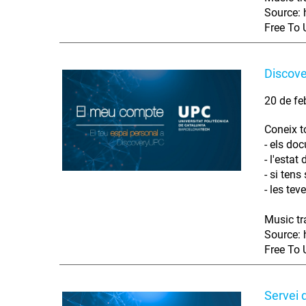
Source: 
Free To 
Discove
20 de fe
Coneix t
- els do
- l'estat
- si tens
- les te
Music tr
Source: 
Free To 
Servei 