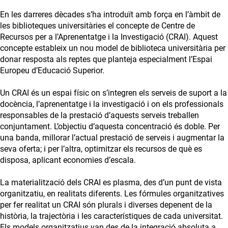
En les darreres dècades s’ha introduït amb força en l’àmbit de
les biblioteques universitàries el concepte de Centre de
Recursos per a l’Aprenentatge i la Investigació (CRAI). Aquest
concepte estableix un nou model de biblioteca universitària per
donar resposta als reptes que planteja especialment l’Espai
Europeu d’Educació Superior.
Un CRAI és un espai físic on s’integren els serveis de suport a la
docència, l’aprenentatge i la investigació i on els professionals
responsables de la prestació d’aquests serveis treballen
conjuntament. L’objectiu d’aquesta concentració és doble. Per
una banda, millorar l’actual prestació de serveis i augmentar la
seva oferta; i per l’altra, optimitzar els recursos de què es
disposa, aplicant economies d’escala.
La materialització dels CRAI es plasma, des d’un punt de vista
organitzatiu, en realitats diferents. Les fórmules organitzatives
per fer realitat un CRAI són plurals i diverses depenent de la
història, la trajectòria i les característiques de cada universitat.
Els models organitzatius van des de la integració absoluta a