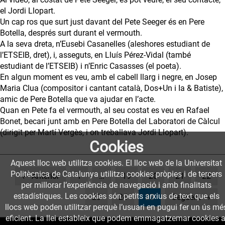
el Jordi Llopart.
Un cap ros que surt just davant del Pete Seeger és en Pere
Botella, després surt durant el vermouth.
A la seva dreta, n’Eusebi Casanelles (aleshores estudiant de
l’ETSEIB, dret), i, asseguts, en Lluís Pérez-Vidal (també
estudiant de l’ETSEIB) i n’Enric Casasses (el poeta).
En algun moment es veu, amb el cabell llarg i negre, en Josep
Maria Clua (compositor i cantant català, Dos+Un i Ia & Batiste),
amic de Pere Botella que va ajudar en l’acte.
Quan en Pete fa el vermouth, al seu costat es veu en Rafael
Bonet, becari junt amb en Pere Botella del Laboratori de Càlcul
(dirigit per Martí Vergès, i on treballava Jordi Llopart).
Cookies
Aquest lloc web utilitza cookies. El lloc web de la Universitat
Politècnica de Catalunya utilitza cookies pròpies i de tercers
← Anterior
1
…
19
20
21
22
per millorar l’experiència de navegació i amb finalitats
estadístiques. Les cookies són petits arxius de text que els
(current)
23
24
25
Següent →
llocs web poden utilitzar perquè l’usuari en pugui fer un ús mé
eficient. La llei estableix que podem emmagatzemar cookies a