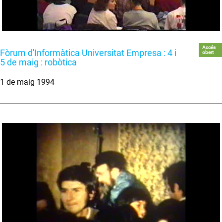
Accés
Fòrum d'Informàtica Universitat Empresa : 4 i
obert
5 de maig : robòtica
1 de maig 1994