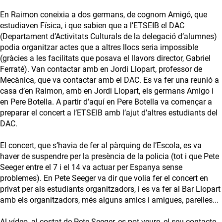
En Raimon coneixia a dos germans, de cognom Amigó, que
estudiaven Física, i que sabien que a l’ETSEIB el DAC
(Departament d’Activitats Culturals de la delegació d’alumnes)
podia organitzar actes que a altres llocs seria impossible
(gràcies a les facilitats que posava el llavors director, Gabriel
Ferraté). Van contactar amb en Jordi Llopart, professor de
Mecànica, que va contactar amb el DAC. Es va fer una reunió a
casa d’en Raimon, amb en Jordi Llopart, els germans Amigo i
en Pere Botella. A partir d’aquí en Pere Botella va començar a
preparar el concert a l’ETSEIB amb l’ajut d’altres estudiants del
DAC.
El concert, que s’havia de fer al pàrquing de l’Escola, es va
haver de suspendre per la presència de la policia (tot i que Pete
Seeger entre el 7 i el 14 va actuar per Espanya sense
problemes). En Pete Seeger va dir que volia fer el concert en
privat per als estudiants organitzadors, i es va fer al Bar Llopart
amb els organitzadors, més alguns amics i amigues, parelles...
Al vídeo, al costat de Pete Seeger, es pot veure, el seu contacte,