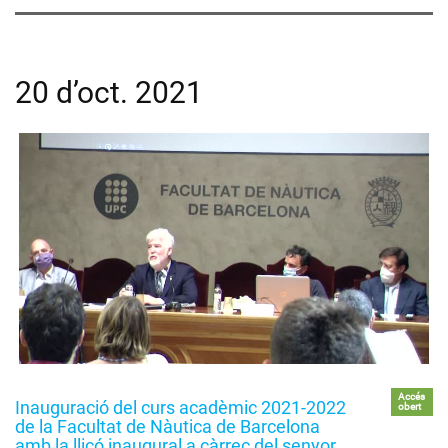
20 d’oct. 2021
Accés
Inauguració del curs acadèmic 2021-2022
obert
de la Facultat de Nàutica de Barcelona
amb la lliçó inaugural a càrrec del senyor