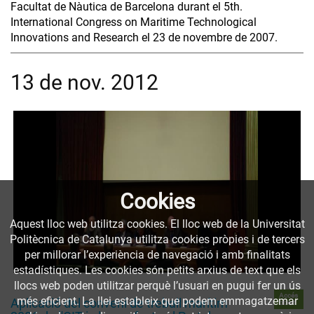
Facultat de Nàutica de Barcelona durant el 5th.
International Congress on Maritime Technological
Innovations and Research el 23 de novembre de 2007.
13 de nov. 2012
Cookies
Aquest lloc web utilitza cookies. El lloc web de la Universitat
Politècnica de Catalunya utilitza cookies pròpies i de tercers
per millorar l’experiència de navegació i amb finalitats
estadístiques. Les cookies són petits arxius de text que els
llocs web poden utilitzar perquè l’usuari en pugui fer un ús
Accés
més eficient. La llei estableix que podem emmagatzemar
Aplicació del conveni de treball marítim
obert