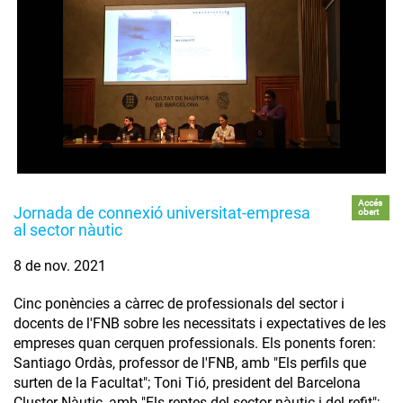
Accés
Jornada de connexió universitat-empresa
obert
al sector nàutic
8 de nov. 2021
Cinc ponències a càrrec de professionals del sector i
docents de l'FNB sobre les necessitats i expectatives de les
empreses quan cerquen professionals. Els ponents foren:
Santiago Ordàs, professor de l'FNB, amb "Els perfils que
surten de la Facultat"; Toni Tió, president del Barcelona
Cluster Nàutic, amb "Els reptes del sector nàutic i del refit";