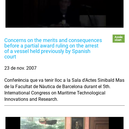
Accés
Concerns on the merits and consequences
obert
before a partial award ruling on the arrest
of a vessel held previously by Spanish
court
23 de nov. 2007
Conferència que va tenir lloc a la Sala d'Actes Sinibald Mas
de la Facultat de Nàutica de Barcelona durant el 5th.
International Congress on Maritime Technological
Innovations and Research.