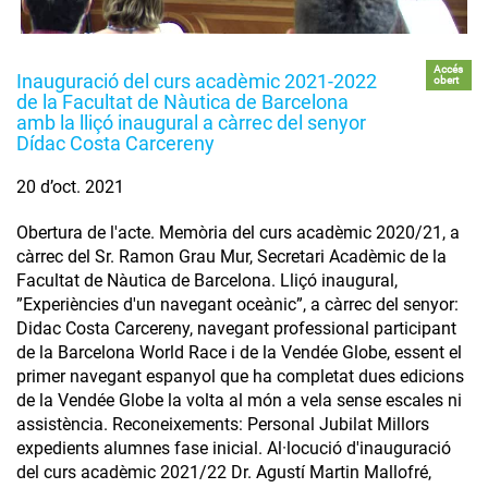
Accés
Inauguració del curs acadèmic 2021-2022
obert
de la Facultat de Nàutica de Barcelona
amb la lliçó inaugural a càrrec del senyor
Dídac Costa Carcereny
20 d’oct. 2021
Obertura de l'acte. Memòria del curs acadèmic 2020/21, a
càrrec del Sr. Ramon Grau Mur, Secretari Acadèmic de la
Facultat de Nàutica de Barcelona. Lliçó inaugural,
”Experiències d'un navegant oceànic”, a càrrec del senyor:
Didac Costa Carcereny, navegant professional participant
de la Barcelona World Race i de la Vendée Globe, essent el
primer navegant espanyol que ha completat dues edicions
de la Vendée Globe la volta al món a vela sense escales ni
assistència. Reconeixements: Personal Jubilat Millors
expedients alumnes fase inicial. Al·locució d'inauguració
del curs acadèmic 2021/22 Dr. Agustí Martin Mallofré,