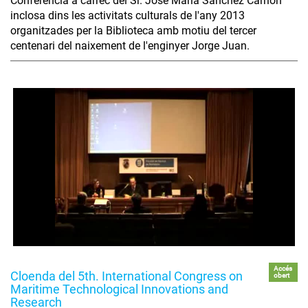
Conferència a càrrec del Sr. José María Sánchez Carrión
inclosa dins les activitats culturals de l'any 2013
organitzades per la Biblioteca amb motiu del tercer
centenari del naixement de l'enginyer Jorge Juan.
Accés
Cloenda del 5th. International Congress on
obert
Maritime Technological Innovations and
Research