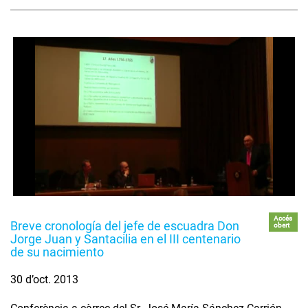
Accés
Breve cronología del jefe de escuadra Don
obert
Jorge Juan y Santacilia en el III centenario
de su nacimiento
30 d’oct. 2013