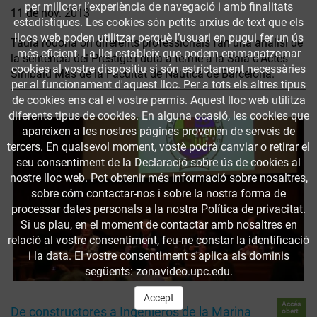
per millorar l’experiència de navegació i amb finalitats
11 de nov. 2013
estadístiques. Les cookies són petits arxius de text que els
llocs web poden utilitzar perquè l’usuari en pugui fer un ús
Taula rodona on diferents professionals fan una anàlisi de
més eficient. La llei estableix que podem emmagatzemar
la sentència del Prestige i duta a terme a la Sala d'Actes
cookies al vostre dispositiu si són estrictament necessàries
Sinibald Mas de la Facultat de Nàutica de Barcelona.
per al funcionament d'aquest lloc. Per a tots els altres tipus
de cookies ens cal el vostre permís. Aquest lloc web utilitza
diferents tipus de cookies. En alguna ocasió, les cookies que
apareixen a les nostres pàgines provenen de serveis de
tercers. En qualsevol moment, vostè podrà canviar o retirar el
seu consentiment de la Declaració sobre ús de cookies al
nostre lloc web. Pot obtenir més informació sobre nosaltres,
sobre cóm contactar-nos i sobre la nostra forma de
processar dates personals a la nostra Política de privacitat.
Si us plau, en el moment de contactar amb nosaltres en
relació al vostre consentiment, feu-ne constar la identificació
i la data. El vostre consentiment s'aplica als dominis
següents: zonavideo.upc.edu.
Accept
Accés
De constructores a Ingenieros de la Marina
obert