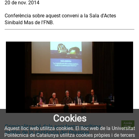
20 de nov. 2014
Conferència sobre aquest conveni a la Sala d'Actes
Sinibald Mas de l'FNB.
Cookies
Accés
Criminalització dels accidents marítims :
obert
Aquest lloc web utilitza cookies. El lloc web de la Universitat
anàlisi de la sentència del Prestige
Politècnica de Catalunya utilitza cookies pròpies i de tercers