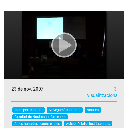
23 de nov. 2007
3
visualitzacions
Transport marítim
Navegació marítima
Nàutica
Facultat de Nàutica de Barcelona
Actes, jornades i conferències
Actes oficials i institucionals