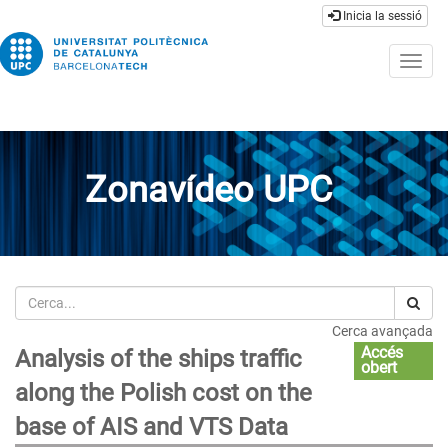
Inicia la sessió
Togg
navig
Zonavídeo UPC
Cerca
Cerca avançada
Accés
Analysis of the ships traffic
obert
along the Polish cost on the
base of AIS and VTS Data