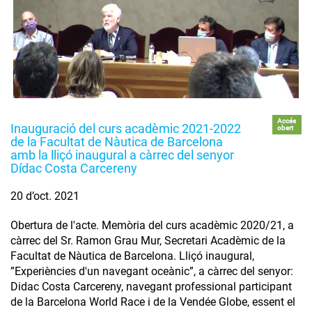
Accés
Inauguració del curs acadèmic 2021-2022
obert
de la Facultat de Nàutica de Barcelona
amb la lliçó inaugural a càrrec del senyor
Dídac Costa Carcereny
20 d’oct. 2021
Obertura de l'acte. Memòria del curs acadèmic 2020/21, a
càrrec del Sr. Ramon Grau Mur, Secretari Acadèmic de la
Facultat de Nàutica de Barcelona. Lliçó inaugural,
”Experiències d'un navegant oceànic”, a càrrec del senyor:
Didac Costa Carcereny, navegant professional participant
de la Barcelona World Race i de la Vendée Globe, essent el