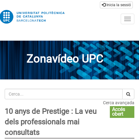
Inicia la sessió
Togg
navig
Zonavídeo UPC
Cerca
Cerca avançada
Accés
10 anys de Prestige : La veu
obert
dels professionals mai
consultats