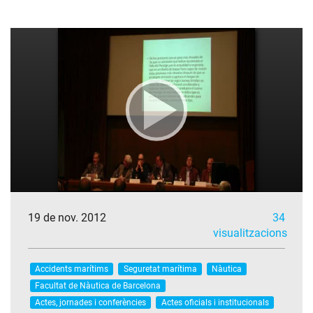
19 de nov. 2012
34
visualitzacions
Accidents marítims
Seguretat marítima
Nàutica
Facultat de Nàutica de Barcelona
Actes, jornades i conferències
Actes oficials i institucionals