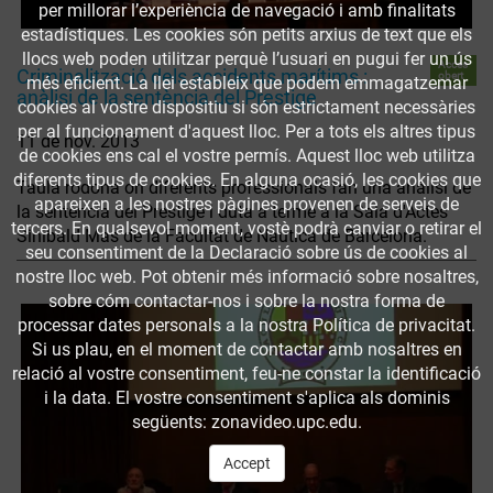
per millorar l’experiència de navegació i amb finalitats
estadístiques. Les cookies són petits arxius de text que els
llocs web poden utilitzar perquè l’usuari en pugui fer un ús
Accés
Criminalització dels accidents marítims :
obert
més eficient. La llei estableix que podem emmagatzemar
anàlisi de la sentència del Prestige
cookies al vostre dispositiu si són estrictament necessàries
per al funcionament d'aquest lloc. Per a tots els altres tipus
11 de nov. 2013
de cookies ens cal el vostre permís. Aquest lloc web utilitza
diferents tipus de cookies. En alguna ocasió, les cookies que
Taula rodona on diferents professionals fan una anàlisi de
apareixen a les nostres pàgines provenen de serveis de
la sentència del Prestige i duta a terme a la Sala d'Actes
tercers. En qualsevol moment, vostè podrà canviar o retirar el
Sinibald Mas de la Facultat de Nàutica de Barcelona.
seu consentiment de la Declaració sobre ús de cookies al
nostre lloc web. Pot obtenir més informació sobre nosaltres,
sobre cóm contactar-nos i sobre la nostra forma de
processar dates personals a la nostra Política de privacitat.
Si us plau, en el moment de contactar amb nosaltres en
relació al vostre consentiment, feu-ne constar la identificació
i la data. El vostre consentiment s'aplica als dominis
següents: zonavideo.upc.edu.
Accept