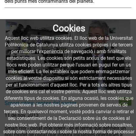
dels punts més contaminants del planeta.
Cookies
Aquest lloc web utilitza cookies. El lloc web de la Universitat
Politècnica de Catalunya utilitza cookies pròpies i de tercers
per millorar l’experiència de navegació i amb finalitats
estadístiques. Les cookies són petits arxius de text que els
llocs web poden utilitzar perquè l’usuari en pugui fer un ús
més eficient. La llei estableix que podem emmagatzemar
cookies al vostre dispositiu si són estrictament necessàries
per al funcionament d'aquest lloc. Per a tots els altres tipus
de cookies ens cal el vostre permís. Aquest lloc web utilitza
diferents tipus de cookies. En alguna ocasió, les cookies que
Accés
Smart cities: reptes del sector
obert
apareixen a les nostres pàgines provenen de serveis de
tercers. En qualsevol moment, vostè podrà canviar o retirar el
11 de nov. 2013
seu consentiment de la Declaració sobre ús de cookies al
nostre lloc web. Pot obtenir més informació sobre nosaltres,
Smart city - ciutat intel·ligent - és el terme que defineix un
sobre cóm contactar-nos i sobre la nostra forma de processar
nou model de ciutat que integra iniciatives orientades a