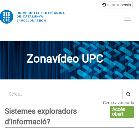
Inicia la sessió
Togg
navig
Zonavídeo UPC
Cerca
Cerca avançada
Accés
Sistemes exploradors
obert
d’informació?