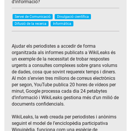
d’informació?
Servei de Comunicació
Divulgació científica
Difusió de la recerca
Informàtica
Ajudar els periodistes a accedir de forma
organitzada als informes publicats a WikiLeaks és
un exemple de la necessitat de trobar respostes
urgents a consultes complexes sobre grans volums
de dades, cosa que sovint requereix temps i diners.
Al món s’envien tres milions de correus electrònics
per segon, YouTube publica 20 hores de vídeos per
minut, Google processa cada dia 24 petabytes
d’informació i WikiLeaks gestiona més d’un milió de
documents confidencials.
WikiLeaks, la web creada per periodistes i anònims
seguint el model de l’enciclopèdia participativa
Wiquipèdia, funciona com una espècie de