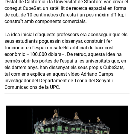
l’Estat de Califòrnia i la Universitat de Stanford van crear el
conegut CubeSat, un satèl·lit de recerca espacial en forma
de cub, de 10 centímetres d’aresta i un pes màxim d’1 kg, i
construït amb components comercials.
La idea inicial d’aquests professors era aconseguir que els
seus estudiants poguessin dissenyar, construir i fer
funcionar en l’espai un satèl·lit artificial de baix cost
econòmic –100.000 dòlars–. De retruc, aquesta idea ha
permès obrir les portes de l’espai a les universitats que, en
els darrers anys, han dissenyat els seus propis CubeSats,
tal com ens explica en aquest vídeo Adriano Camps,
investigador del Departament de Teoria del Senyal i
Comunicacions de la UPC.