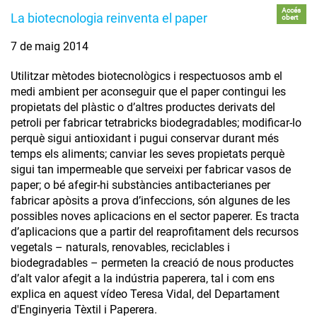
Accés
La biotecnologia reinventa el paper
obert
7 de maig 2014
Utilitzar mètodes biotecnològics i respectuosos amb el
medi ambient per aconseguir que el paper contingui les
propietats del plàstic o d’altres productes derivats del
petroli per fabricar tetrabricks biodegradables; modificar-lo
perquè sigui antioxidant i pugui conservar durant més
temps els aliments; canviar les seves propietats perquè
sigui tan impermeable que serveixi per fabricar vasos de
paper; o bé afegir-hi substàncies antibacterianes per
fabricar apòsits a prova d’infeccions, són algunes de les
possibles noves aplicacions en el sector paperer. Es tracta
d’aplicacions que a partir del reaprofitament dels recursos
vegetals – naturals, renovables, reciclables i
biodegradables – permeten la creació de nous productes
d’alt valor afegit a la indústria paperera, tal i com ens
explica en aquest vídeo Teresa Vidal, del Departament
d'Enginyeria Tèxtil i Paperera.