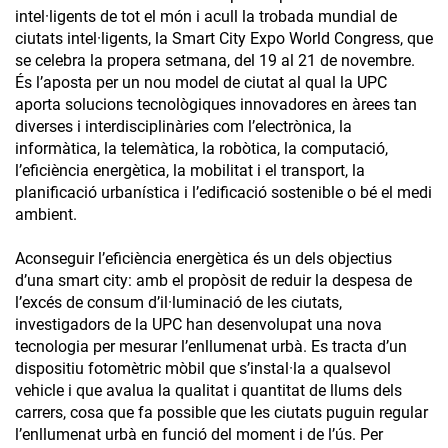
intel·ligents de tot el món i acull la trobada mundial de
ciutats intel·ligents, la Smart City Expo World Congress, que
se celebra la propera setmana, del 19 al 21 de novembre.
És l’aposta per un nou model de ciutat al qual la UPC
aporta solucions tecnològiques innovadores en àrees tan
diverses i interdisciplinàries com l’electrònica, la
informàtica, la telemàtica, la robòtica, la computació,
l’eficiència energètica, la mobilitat i el transport, la
planificació urbanística i l’edificació sostenible o bé el medi
ambient.
Aconseguir l’eficiència energètica és un dels objectius
d’una smart city: amb el propòsit de reduir la despesa de
l’excés de consum d’il·luminació de les ciutats,
investigadors de la UPC han desenvolupat una nova
tecnologia per mesurar l’enllumenat urbà. Es tracta d’un
dispositiu fotomètric mòbil que s’instal·la a qualsevol
vehicle i que avalua la qualitat i quantitat de llums dels
carrers, cosa que fa possible que les ciutats puguin regular
l’enllumenat urbà en funció del moment i de l’ús. Per