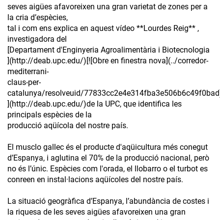
seves aigües afavoreixen una gran varietat de zones per a
la cria d’espècies,
tal i com ens explica en aquest vídeo **Lourdes Reig** ,
investigadora del
[Departament d'Enginyeria Agroalimentària i Biotecnologia
](http://deab.upc.edu/)[![Obre en finestra nova](../corredor-
mediterrani-
claus-per-
catalunya/resolveuid/77833cc2e4e314fba3e506b6c49f0bad
](http://deab.upc.edu/)de la UPC, que identifica les
principals espècies de la
producció aqüícola del nostre país.
El musclo gallec és el producte d'aqüicultura més conegut
d’Espanya, i aglutina el 70% de la producció nacional, però
no és l’únic. Espècies com l'orada, el llobarro o el turbot es
conreen en instal·lacions aqüícoles del nostre país.
La situació geogràfica d’Espanya, l’abundància de costes i
la riquesa de les seves aigües afavoreixen una gran