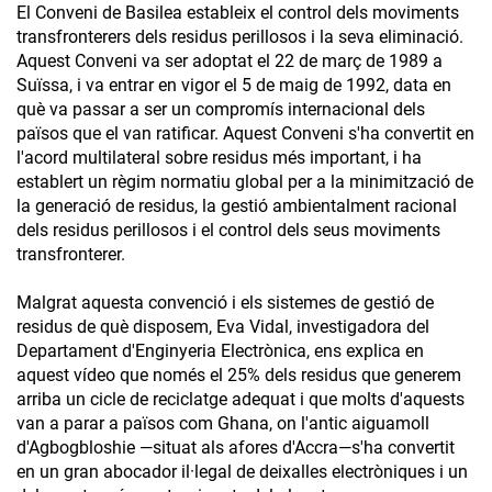
El Conveni de Basilea estableix el control dels moviments
transfronterers dels residus perillosos i la seva eliminació.
Aquest Conveni va ser adoptat el 22 de març de 1989 a
Suïssa, i va entrar en vigor el 5 de maig de 1992, data en
què va passar a ser un compromís internacional dels
països que el van ratificar. Aquest Conveni s'ha convertit en
l'acord multilateral sobre residus més important, i ha
establert un règim normatiu global per a la minimització de
la generació de residus, la gestió ambientalment racional
dels residus perillosos i el control dels seus moviments
transfronterer.
Malgrat aquesta convenció i els sistemes de gestió de
residus de què disposem, Eva Vidal, investigadora del
Departament d'Enginyeria Electrònica, ens explica en
aquest vídeo que només el 25% dels residus que generem
arriba un cicle de reciclatge adequat i que molts d'aquests
van a parar a països com Ghana, on l'antic aiguamoll
d'Agbogbloshie —situat als afores d'Accra—s'ha convertit
en un gran abocador il·legal de deixalles electròniques i un