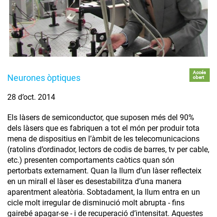
Accés
Neurones òptiques
obert
28 d’oct. 2014
Els làsers de semiconductor, que suposen més del 90%
dels làsers que es fabriquen a tot el món per produir tota
mena de dispositius en l’àmbit de les telecomunicacions
(ratolins d’ordinador, lectors de codis de barres, tv per cable,
etc.) presenten comportaments caòtics quan són
pertorbats externament. Quan la llum d’un làser reflecteix
en un mirall el làser es desestabilitza d’una manera
aparentment aleatòria. Sobtadament, la llum entra en un
cicle molt irregular de disminució molt abrupta - fins
gairebé apagar-se - i de recuperació d’intensitat. Aquestes