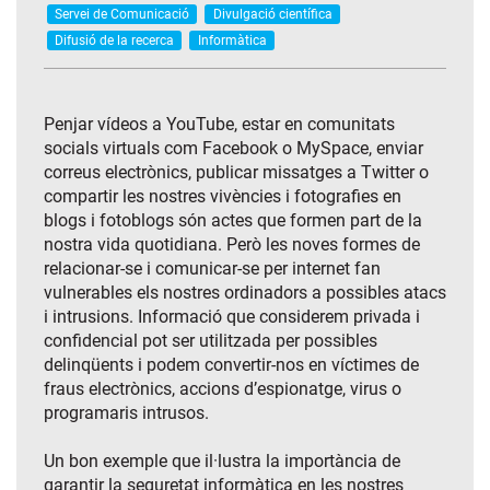
Servei de Comunicació
Divulgació científica
Difusió de la recerca
Informàtica
Penjar vídeos a YouTube, estar en comunitats
socials virtuals com Facebook o MySpace, enviar
correus electrònics, publicar missatges a Twitter o
compartir les nostres vivències i fotografies en
blogs i fotoblogs són actes que formen part de la
nostra vida quotidiana. Però les noves formes de
relacionar-se i comunicar-se per internet fan
vulnerables els nostres ordinadors a possibles atacs
i intrusions. Informació que considerem privada i
confidencial pot ser utilitzada per possibles
delinqüents i podem convertir-nos en víctimes de
fraus electrònics, accions d’espionatge, virus o
programaris intrusos.
Un bon exemple que il·lustra la importància de
garantir la seguretat informàtica en les nostres