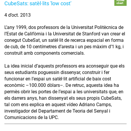
Accés
CubeSats: satèl·lits 'low cost'
obert
4 d’oct. 2013
L’any 1999, dos professors de la Universitat Politècnica de
l’Estat de Califòrnia i la Universitat de Stanford van crear el
conegut CubeSat, un satèl·lit de recerca espacial en forma
de cub, de 10 centímetres d’aresta i un pes màxim d’1 kg, i
construït amb components comercials.
La idea inicial d’aquests professors era aconseguir que els
seus estudiants poguessin dissenyar, construir i fer
funcionar en l’espai un satèl·lit artificial de baix cost
econòmic –100.000 dòlars–. De retruc, aquesta idea ha
permès obrir les portes de l’espai a les universitats que, en
els darrers anys, han dissenyat els seus propis CubeSats,
tal com ens explica en aquest vídeo Adriano Camps,
investigador del Departament de Teoria del Senyal i
Comunicacions de la UPC.