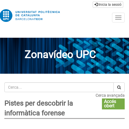
Inicia la sessió
Togg
navig
Zonavídeo UPC
Cerca
Cerca avançada
Accés
Pistes per descobrir la
obert
informàtica forense