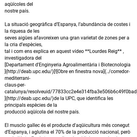
aqüícoles del
nostre país.
La situació geogràfica d’Espanya, l’abundància de costes i
la riquesa de les
seves aigües afavoreixen una gran varietat de zones per a
la cria d’espècies,
tal i com ens explica en aquest vídeo **Lourdes Reig** ,
investigadora del
[Departament d'Enginyeria Agroalimentària i Biotecnologia
](http://deab.upc.edu/)[![Obre en finestra nova](../corredor-
mediterrani-
claus-per-
catalunya/resolveuid/77833cc2e4e314fba3e506b6c49f0bad
](http://deab.upc.edu/)de la UPC, que identifica les
principals espècies de la
producció aqüícola del nostre país.
El musclo gallec és el producte d'aqüicultura més conegut
d’Espanya, i aglutina el 70% de la producció nacional, però