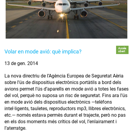
Accés
Volar en mode avió: què implica?
obert
13 de gen. 2014
La nova directriu de l’Agència Europea de Seguretat Aèria
sobre l’ús de dispositius electrònics portàtils a bord dels
avions permet l’ús d’aparells en mode avió a totes les fases
del vol, perquè no suposa un risc de seguretat. Fins ara l’ús
en mode avió dels dispositius electrònics —telèfons
intel·ligents, tauletes, reproductors mp3, llibres electrònics,
etc.— només estava permès durant el trajecte, però no pas
en els dos moments més crítics del vol, l’enlairament i
l’aterratge.