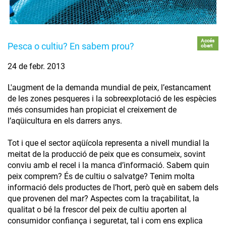
Accés
Pesca o cultiu? En sabem prou?
obert
24 de febr. 2013
L'augment de la demanda mundial de peix, l’estancament
de les zones pesqueres i la sobreexplotació de les espècies
més consumides han propiciat el creixement de
l’aqüicultura en els darrers anys.
Tot i que el sector aqüícola representa a nivell mundial la
meitat de la producció de peix que es consumeix, sovint
conviu amb el recel i la manca d’informació. Sabem quin
peix comprem? És de cultiu o salvatge? Tenim molta
informació dels productes de l’hort, però què en sabem dels
que provenen del mar? Aspectes com la traçabilitat, la
qualitat o bé la frescor del peix de cultiu aporten al
consumidor confiança i seguretat, tal i com ens explica