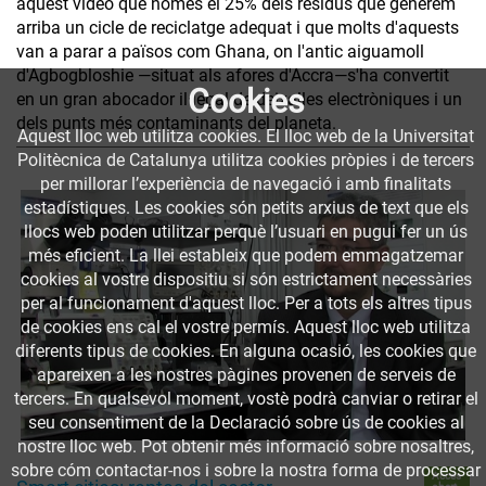
aquest vídeo que només el 25% dels residus que generem
arriba un cicle de reciclatge adequat i que molts d'aquests
van a parar a països com Ghana, on l'antic aiguamoll
d'Agbogbloshie —situat als afores d'Accra—s'ha convertit
Cookies
en un gran abocador il·legal de deixalles electròniques i un
dels punts més contaminants del planeta.
Aquest lloc web utilitza cookies. El lloc web de la Universitat
Politècnica de Catalunya utilitza cookies pròpies i de tercers
per millorar l’experiència de navegació i amb finalitats
estadístiques. Les cookies són petits arxius de text que els
llocs web poden utilitzar perquè l’usuari en pugui fer un ús
més eficient. La llei estableix que podem emmagatzemar
cookies al vostre dispositiu si són estrictament necessàries
per al funcionament d'aquest lloc. Per a tots els altres tipus
de cookies ens cal el vostre permís. Aquest lloc web utilitza
diferents tipus de cookies. En alguna ocasió, les cookies que
apareixen a les nostres pàgines provenen de serveis de
tercers. En qualsevol moment, vostè podrà canviar o retirar el
seu consentiment de la Declaració sobre ús de cookies al
nostre lloc web. Pot obtenir més informació sobre nosaltres,
sobre cóm contactar-nos i sobre la nostra forma de processar
Accés