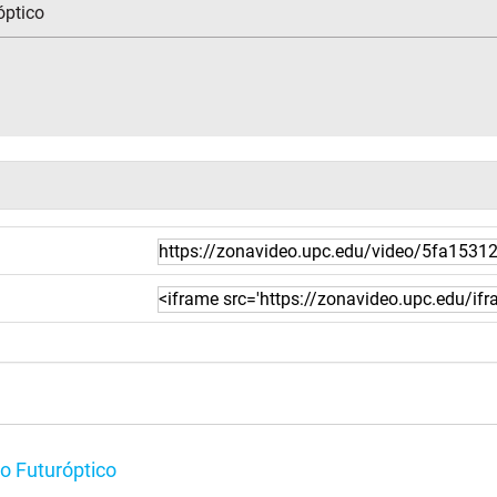
óptico
o Futuróptico