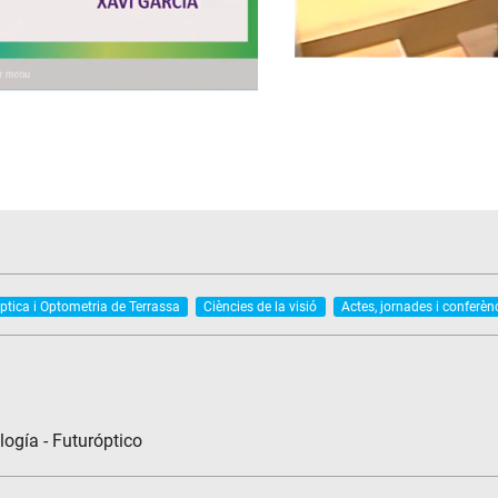
ptica i Optometria de Terrassa
Ciències de la visió
Actes, jornades i conferèn
ogía - Futuróptico