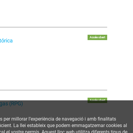
Accés obert
tórica
Accés obert
 gas (RPG)
rs per millorar l’experiència de navegació i amb finalitats
 eficient. La llei estableix que podem emmagatzemar cookies al
al el vostre permís. Aquest lloc web utilitza diferents tipus de