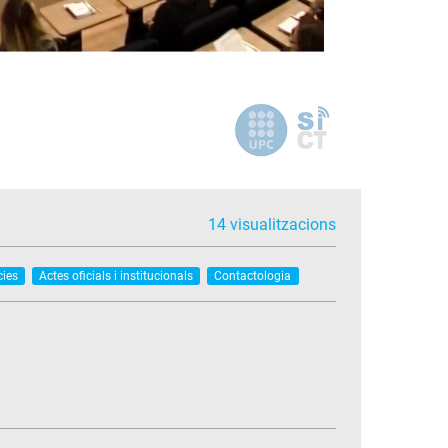
14 visualitzacions
cies
Actes oficials i institucionals
Contactologia