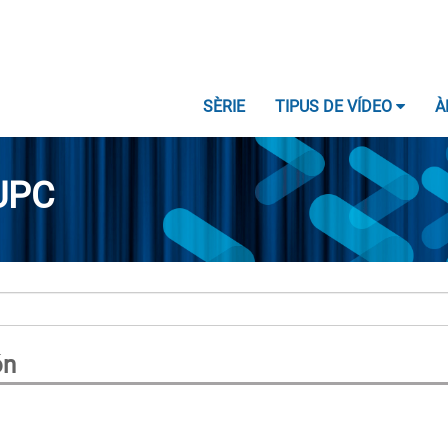
SÈRIE
TIPUS DE VÍDEO
À
UPC
ón