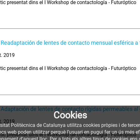
tic presentat dins el I Workshop de contactología - Futuróptico
 Readaptación de lentes de contacto mensual esférica a 
t. 2019
tic presentat dins el I Workshop de contactología - Futuróptico
 Adaptación de lentes de contacto rígidas permeables al
Cookies
t. 2019
sitat Politècnica de Catalunya utilitza cookies pròpies i de terce
llocs web poden utilitzar perquè l’usuari en pugui fer un ús més
tic presentat dins el I Workshop de contactología - Futuróptico
nament d'aquest lloc. Per a tots els altres tipus de cookies ens c