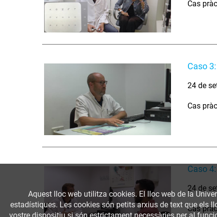
Cas pràc
Caso 3:
24 de se
Cas pràc
Caso 4:
24 de se
Aquest lloc web utilitza cookies. El lloc web de la Univer
estadístiques. Les cookies són petits arxius de text que els 
Cas pràc
vostre dispositiu si són estrictament necessàries per al funcio