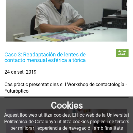
Accés
Caso 3: Readaptación de lentes de
obert
contacto mensual esférica a tórica
24 de set. 2019
Cas pràctic presentat dins el I Workshop de contactología -
Futuróptico
Cookies
Aquest lloc web utilitza cookies. El lloc web de la Universitat
Politècnica de Catalunya utilitza cookies pròpies i de tercers
per millorar l’experiència de navegació i amb finalitats