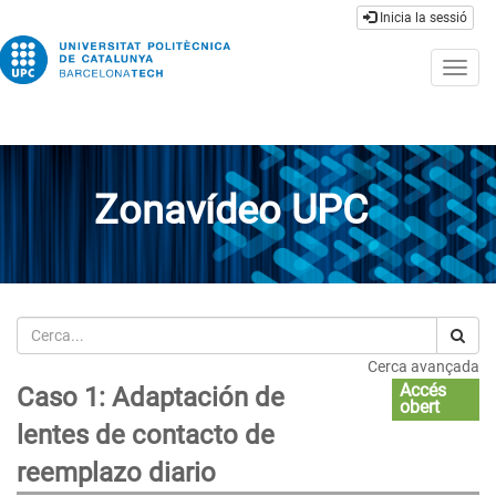
Inicia la sessió
Togg
navig
Zonavídeo UPC
Cerca
Cerca avançada
Accés
Caso 1: Adaptación de
obert
lentes de contacto de
reemplazo diario