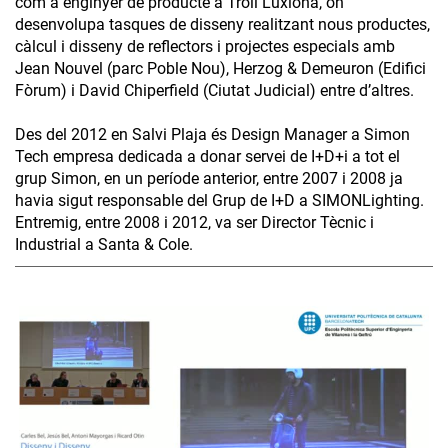
com a enginyer de producte a Troll Luxiona, on
desenvolupa tasques de disseny realitzant nous productes,
càlcul i disseny de reflectors i projectes especials amb
Jean Nouvel (parc Poble Nou), Herzog & Demeuron (Edifici
Fòrum) i David Chiperfield (Ciutat Judicial) entre d’altres.
Des del 2012 en Salvi Plaja és Design Manager a Simon
Tech empresa dedicada a donar servei de I+D+i a tot el
grup Simon, en un període anterior, entre 2007 i 2008 ja
havia sigut responsable del Grup de I+D a SIMONLighting.
Entremig, entre 2008 i 2012, va ser Director Tècnic i
Industrial a Santa & Cole.