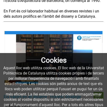
l’Escola d’Arquitectura de Barcelona, on començà al 1990.
En Fort és col·laborador habitual en diverses revistes i un
dels autors prolífics en l’àmbit del disseny a Catalunya.
Cookies
Aquest lloc web utilitza cookies. El lloc web de la Universitat
Politècnica de Catalunya utilitza cookies pròpies i de tercers
per millorar l’experiència de navegació i amb finalitats
estadístiques. Les cookies són petits arxius de text que els
llocs web poden utilitzar perquè l’usuari en pugui fer un ús
més eficient. La llei estableix que podem emmagatzemar
Accés
Els valors en el disseny : Honest Strategy
obert
cookies al vostre dispositiu si són estrictament necessàries
per al funcionament d'aquest lloc. Per a tots els altres tipus
21 de nov. 2013