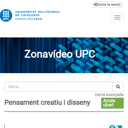
Inicia la sessió
Togg
navig
Zonavídeo UPC
Cerca
Cerca avançada
Accés
Pensament creatiu i disseny
obert