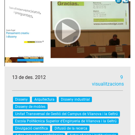
13 de des. 2012
9
visualitzacions
Disseny
Arquitectura
Disseny industrial
Disseny de mobles
Unitat Transversal de Gestió del Campus de Vilanova i la Geltrú
Escola Politècnica Superior d'Enginyeria de Vilanova i la Geltrú
Divulgació científica
Difusió de la recerca