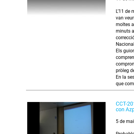
L’11 de m
van veur
moltes a
minuts a
correcció
Nacional
Els guio
comprens
compromè
pròleg d
En la se
que comp
CCT-201
con Azp
5 de ma
Probable