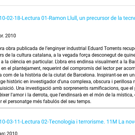
0-02-18-Lectura 01-Ramon Llull, un precursor de la tecno
br. 2010
ra obra publicada de l’enginyer industrial Eduard Torrents recup
s de la cultura catalana, a la vegada força desconegut de quin
i a la ciència en particular. L’obra ens endinsa visualment a la B
at en el plantejament, requerint del compromís del lector per ac
 com de la història de la ciutat de Barcelona. Inspirant-se en un 
ge històric en investigador d’una complexa, obscura i perillosa re
quisició. Una investigació amb sorprenents ramificacions, que el 
ixer l'amor i la derrota, que l'endinsarà en el món de la mística, 
r el personatge més fabulós del seu temps.
0-03-11-Lectura 02-Tecnologia i terrorisme. 11M La nove
arç 2010