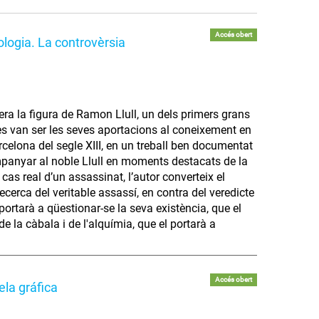
Accés obert
logia. La controvèrsia
era la figura de Ramon Llull, un dels primers grans
es van ser les seves aportacions al coneixement en
arcelona del segle XIII, en un treball ben documentat
ompanyar al noble Llull en moments destacats de la
cas real d’un assassinat, l’autor converteix el
cerca del veritable assassí, en contra del veredicte
portarà a qüestionar-se la seva existència, que el
de la càbala i de l'alquímia, que el portarà a
Accés obert
la gráfica