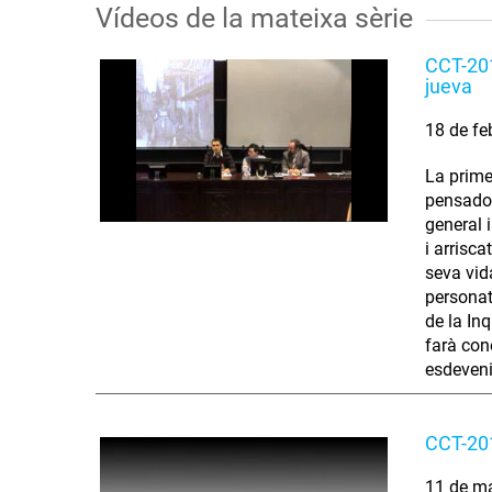
Vídeos de la mateixa sèrie
CCT-201
jueva
18 de fe
La prime
pensador
general 
i arrisc
seva vida
personat
de la In
farà conè
esdeveni
CCT-201
11 de m