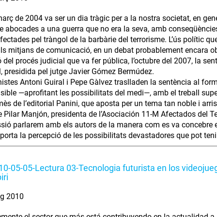
arç de 2004 va ser un dia tràgic per a la nostra societat, en gener
e abocades a una guerra que no era la seva, amb conseqüències f
fectades pel tràngol de la barbàrie del terrorisme. L’ús polític q
ls mitjans de comunicació, en un debat probablement encara ober
 del procés judicial que va fer pública, l’octubre del 2007, la se
, presidida pel jutge Javier Gómez Bermúdez.
nistes Antoni Guiral i Pepe Gàlvez traslladen la sentència al for
ible —aprofitant les possibilitats del medi—, amb el treball sup
s de l’editorial Panini, que aposta per un tema tan noble i arri
e Pilar Manjón, presidenta de l’Asociación 11-M Afectados del T
ssió parlarem amb els autors de la manera com es va concebre el p
orta la percepció de les possibilitats devastadores que pot teni
0-05-05-Lectura 03-Tecnologia futurista en los videoju
iri
ig 2010
mente el sector que más está contribuyendo en la actualidad a 