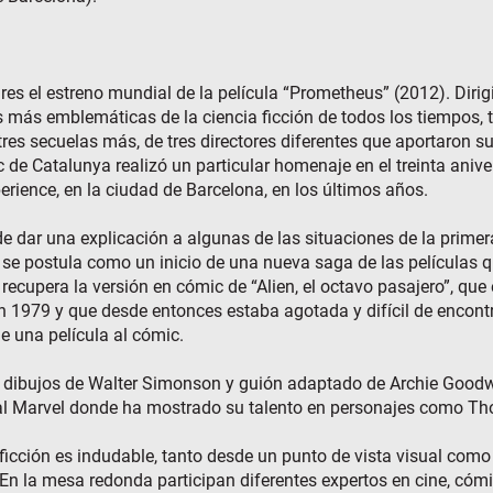
es el estreno mundial de la película “Prometheus” (2012). Dirigi
 más emblemáticas de la ciencia ficción de todos los tiempos, ta
res secuelas más, de tres directores diferentes que aportaron su 
 de Catalunya realizó un particular homenaje en el treinta anive
ence, en la ciudad de Barcelona, en los últimos años.
e dar una explicación a algunas de las situaciones de la primera
y se postula como un inicio de una nueva saga de las películas
o recupera la versión en cómic de “Alien, el octavo pasajero”, qu
en 1979 y que desde entonces estaba agotada y difícil de encontr
 una película al cómic.
, con dibujos de Walter Simonson y guión adaptado de Archie Goo
orial Marvel donde ha mostrado su talento en personajes como Th
a ficción es indudable, tanto desde un punto de vista visual co
ia. En la mesa redonda participan diferentes expertos en cine, cóm