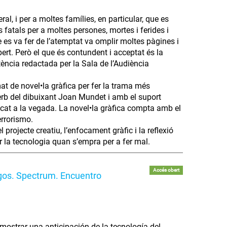
al, i per a moltes famílies, en particular, que es
atals per a moltes persones, mortes i ferides i
ue es va fer de l’atemptat va omplir moltes pàgines i
t. Però el que és contundent i acceptat és la
ntència redactada per la Sala de l’Audiència
mat de novel•la gràfica per fer la trama més
erb del dibuixant Joan Mundet i amb el suport
scat a la vegada. La novel•la gràfica compta amb el
errorismo.
rojecte creatiu, l’enfocament gràfic i la reflexió
r la tecnologia quan s’empra per a fer mal.
Accés obert
egos. Spectrum. Encuentro
mostrar una anticipación de la tecnología del