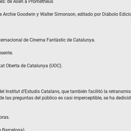
anes: de Alien a Prometheus
”, de Archie Goodwin y Walter Simonson, editado por Diábolo Edici
Internacional de Cinema Fantàstic de Catalunya.
usente.
itat Oberta de Catalunya (UOC).
l Institut d’Estudis Catalans, que también facilitó la retransmi
e las preguntas del público es casi imperceptible, se ha dedicid
oras.
de Barcelona).