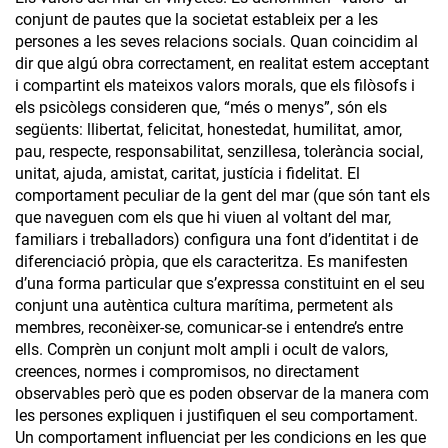
conjunt de pautes que la societat estableix per a les
persones a les seves relacions socials. Quan coincidim al
dir que algú obra correctament, en realitat estem acceptant
i compartint els mateixos valors morals, que els filòsofs i
els psicòlegs consideren que, “més o menys”, són els
següents: llibertat, felicitat, honestedat, humilitat, amor,
pau, respecte, responsabilitat, senzillesa, tolerància social,
unitat, ajuda, amistat, caritat, justícia i fidelitat. El
comportament peculiar de la gent del mar (que són tant els
que naveguen com els que hi viuen al voltant del mar,
familiars i treballadors) configura una font d’identitat i de
diferenciació pròpia, que els caracteritza. Es manifesten
d’una forma particular que s’expressa constituint en el seu
conjunt una autèntica cultura marítima, permetent als
membres, reconèixer-se, comunicar-se i entendre’s entre
ells. Comprèn un conjunt molt ampli i ocult de valors,
creences, normes i compromisos, no directament
observables però que es poden observar de la manera com
les persones expliquen i justifiquen el seu comportament.
Un comportament influenciat per les condicions en les que