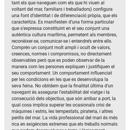
tant els que naveguen com els que hi viuen al
voltant del mar, familiars i treballadors) configura
una font d’identitat i de diferenciació pròpia, que els
caracteritza. Es manifesten d’una forma particular
que s’expressa constituint en el seu conjunt una
autèntica cultura marítima, permetent als membres,
reconèixer-se, comunicar-se i entendre’s entre ells.
Comprèn un conjunt molt ampli i ocult de valors,
creences, normes i compromisos, no directament
observables però que es poden observar de la
manera com les persones expliquen i justifiquen el
seu comportament. Un comportament influenciat
per les condicions en les que es desenvolupa la
seva feina. No oblidem que la finalitat última d’un
navegant és assegurar l’estabilitat del viatge i la
consecució dels objectius, que són arribar a port, la
qual cosa implica superar les ocasionals crisi de
màquines i estris, les tempestats, pirateria, i altres
perills del mar. La vida professional del marí és més
rica en exigències extremes que els treballs normals