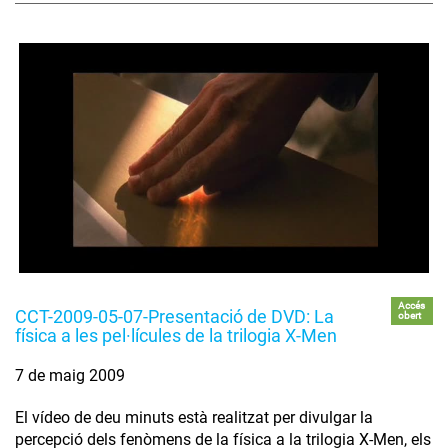
Accés
CCT-2009-05-07-Presentació de DVD: La
obert
física a les pel·lícules de la trilogia X-Men
7 de maig 2009
El vídeo de deu minuts està realitzat per divulgar la
percepció dels fenòmens de la física a la trilogia X-Men, els