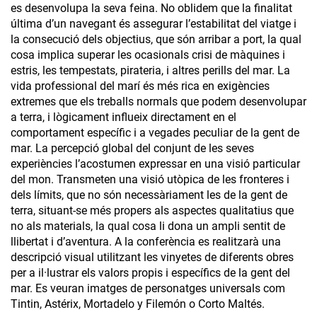
es desenvolupa la seva feina. No oblidem que la finalitat
última d’un navegant és assegurar l’estabilitat del viatge i
la consecució dels objectius, que són arribar a port, la qual
cosa implica superar les ocasionals crisi de màquines i
estris, les tempestats, pirateria, i altres perills del mar. La
vida professional del marí és més rica en exigències
extremes que els treballs normals que podem desenvolupar
a terra, i lògicament influeix directament en el
comportament específic i a vegades peculiar de la gent de
mar. La percepció global del conjunt de les seves
experiències l’acostumen expressar en una visió particular
del mon. Transmeten una visió utòpica de les fronteres i
dels límits, que no són necessàriament les de la gent de
terra, situant-se més propers als aspectes qualitatius que
no als materials, la qual cosa li dona un ampli sentit de
llibertat i d’aventura. A la conferència es realitzarà una
descripció visual utilitzant les vinyetes de diferents obres
per a il·lustrar els valors propis i específics de la gent del
mar. Es veuran imatges de personatges universals com
Tintin, Astérix, Mortadelo y Filemón o Corto Maltés.