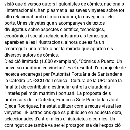
visió que diversos autors i guionistes de còmics, nacionals
i internacionals, han plasmat a les seves vinyetes sobre tot
allò relacionat amb el món marítim, la navegació i els
ports. Unes vinyetes que s’acompanyen de textos
divulgatius sobre aspectes científics, tecnològics,
econòmics i socials relacionats amb els temes que
apareixen a les il•lustracions, alhora que es fa un
recorregut i una reflexió per la mirada que aporten els
diversos autors de còmics.
D’edició limitada (1.000 exemplars), “Cómics a Puerto. Un
universo marítimo en viñetas” és el resultat d’un projecte de
recerca encarregat per l’Autoritat Portuària de Santander a
la Càtedra UNESCO de Tècnica i Cultura de la UPC amb la
finalitat de contribuir a estimular entre la ciutadania
l’interès pel món marítim i portuari. La proposta dels
professors de la Càtedra, Francesc Solé Parellada i Jordi
Ojeda Rodríguez, ha estat utilitzar com a recurs visual les
vinyetes i il•lustracions que es publiquen en aquesta obra,
seleccionades d’entre milers d’historietes o còmics. Un
contingut que també va ser el protagonista de l’exposició