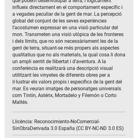
que podem desenvolupar a terra, i lògicament
influeix directament en el comportament específic i
a vegades peculiar de la gent de mar. La percepció
global del conjunt de les seves experiències
l’acostumen expressar en una visió particular del
mon. Transmeten una visió utòpica de les fronteres
i dels límits, que no són necessàriament les de la
gent de terra, situant-se més propers als aspectes
qualitatius que no als materials, la qual cosa li dona
un ampli sentit de llibertat i d’aventura. A la
conferència es realitzarà una descripció visual
utilitzant les vinyetes de diferents obres per a
il·lustrar els valors propis i específics de la gent del
mar. Es veuran imatges de personatges universals
com Tintin, Astérix, Mortadelo y Filemón o Corto
Maltés.
Llicència: Reconocimiento-NoComercial-
SinObraDerivada 3.0 España (CC BY-NC-ND 3.0 ES)