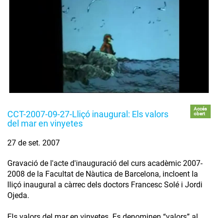
Accés
CCT-2007-09-27-Lliçó inaugural: Els valors
obert
del mar en vinyetes
27 de set. 2007
Gravació de l'acte d'inauguració del curs acadèmic 2007-
2008 de la Facultat de Nàutica de Barcelona, incloent la
lliçó inaugural a càrrec dels doctors Francesc Solé i Jordi
Ojeda.
Els valors del mar en vinyetes. Es denominen “valors” al