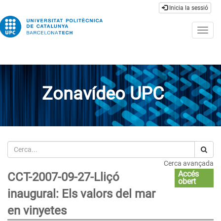
Inicia la sessió
Togg
navig
Zonavídeo UPC
Cerca
Cerca avançada
Accés
CCT-2007-09-27-Lliçó
obert
inaugural: Els valors del mar
en vinyetes