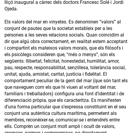
lliçó inaugural a càrrec dels doctors Francesc Solé i Jordi
Ojeda.
Els valors del mar en vinyetes. Es denominen “valors” al
conjunt de pautes que la societat estableix per a les
persones a les seves relacions socials. Quan coincidim al
dir que algú obra correctament, en realitat estem acceptant
i compartint els mateixos valors morals, que els filòsofs i
els psicòlegs consideren que, “més o menys”, són els
següents: llibertat, felicitat, honestedat, humilitat, amor,
pau, respecte, responsabilitat, senzillesa, tolerància social,
unitat, ajuda, amistat, caritat, justícia i fidelitat. El
comportament peculiar de la gent del mar (que són tant els
que naveguen com els que hi viuen al voltant del mar,
familiars i treballadors) configura una font d’identitat i de
diferenciació pròpia, que els caracteritza. Es manifesten
d’una forma particular que s’expressa constituint en el seu
conjunt una autèntica cultura marítima, permetent als
membres, reconèixer-se, comunicar-se i entendre’s entre
ells. Comprèn un conjunt molt ampli i ocult de valors,
creences, normes i compromisos, no directament