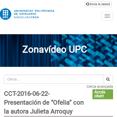
Inicia la sessió
Togg
navig
Zonavídeo UPC
Cerca
Cerca avançada
Accés
CCT-2016-06-22-
obert
Presentación de “Ofelia” con
la autora Julieta Arroquy