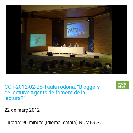
Accés
CCT-2012-02-28-Taula rodona: “Bloggers
obert
de lectura: Agents de foment de la
lectura?”
22 de març 2012
Durada: 90 minuts (idioma: català) NOMÉS SÓ