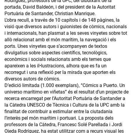
Rodríguez, professors de la UPC; del dibuixant de la
portada, David Baldeón, i del president de la Autoritat
Portuària de Santander, Christian Manrique.
L’obra recull, a través de 10 capítols i de 148 pàgines, la
visió que diversos autors i guionistes de còmics, nacionals
i internacionals, han plasmat a les seves vinyetes sobre tot
allò relacionat amb el món marítim, la navegació i els
ports. Unes vinyetes que s’acompanyen de textos
divulgatius sobre aspectes científics, tecnològics,
econòmics i socials relacionats amb els temes que
apareixen a les il•lustracions, alhora que es fa un
recorregut i una reflexió per la mirada que aporten els
diversos autors de còmics.
D’edició limitada (1.000 exemplars), “Cómics a Puerto. Un
universo marítimo en viñetas” és el resultat d’un projecte de
recerca encarregat per l’Autoritat Portuària de Santander a
la Càtedra UNESCO de Tècnica i Cultura de la UPC amb la
finalitat de contribuir a estimular entre la ciutadania
l’interès pel món marítim i portuari. La proposta dels
professors de la Càtedra, Francesc Solé Parellada i Jordi
Ojeda Rodríguez, ha estat utilitzar com a recurs visual les