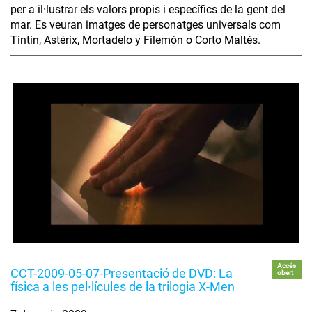
per a il·lustrar els valors propis i específics de la gent del
mar. Es veuran imatges de personatges universals com
Tintin, Astérix, Mortadelo y Filemón o Corto Maltés.
Accés
CCT-2009-05-07-Presentació de DVD: La
obert
física a les pel·lícules de la trilogia X-Men