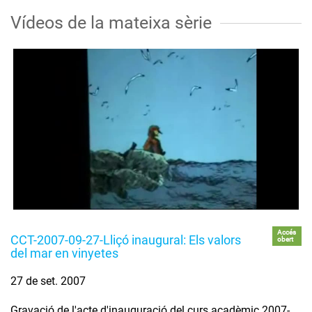
Vídeos de la mateixa sèrie
Accés
CCT-2007-09-27-Lliçó inaugural: Els valors
obert
del mar en vinyetes
27 de set. 2007
Gravació de l'acte d'inauguració del curs acadèmic 2007-