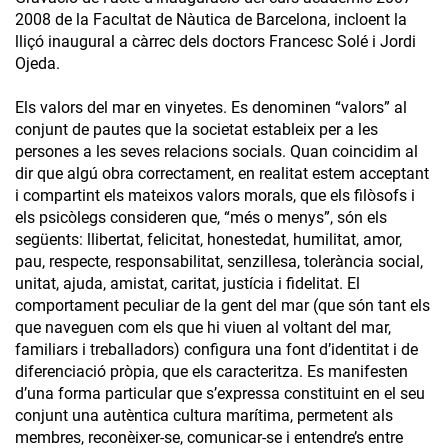
2008 de la Facultat de Nàutica de Barcelona, incloent la
lliçó inaugural a càrrec dels doctors Francesc Solé i Jordi
Ojeda.
Els valors del mar en vinyetes. Es denominen “valors” al
conjunt de pautes que la societat estableix per a les
persones a les seves relacions socials. Quan coincidim al
dir que algú obra correctament, en realitat estem acceptant
i compartint els mateixos valors morals, que els filòsofs i
els psicòlegs consideren que, “més o menys”, són els
següents: llibertat, felicitat, honestedat, humilitat, amor,
pau, respecte, responsabilitat, senzillesa, tolerància social,
unitat, ajuda, amistat, caritat, justícia i fidelitat. El
comportament peculiar de la gent del mar (que són tant els
que naveguen com els que hi viuen al voltant del mar,
familiars i treballadors) configura una font d’identitat i de
diferenciació pròpia, que els caracteritza. Es manifesten
d’una forma particular que s’expressa constituint en el seu
conjunt una autèntica cultura marítima, permetent als
membres, reconèixer-se, comunicar-se i entendre’s entre