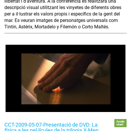
llibertat i d’aventura. A la conferència es realitzarà una
descripció visual utilitzant les vinyetes de diferents obres
per a il·lustrar els valors propis i específics de la gent del
mar. Es veuran imatges de personatges universals com
Tintin, Astérix, Mortadelo y Filemón o Corto Maltés.
Accés
CCT-2009-05-07-Presentació de DVD: La
obert
física a les pel·lícules de la trilogia X-Men