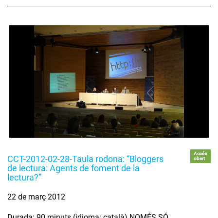
Accés
CCT-2012-02-28-Taula rodona: “Bloggers
obert
de lectura: Agents de foment de la
lectura?”
22 de març 2012
Durada: 90 minuts (idioma: català) NOMÉS SÓ