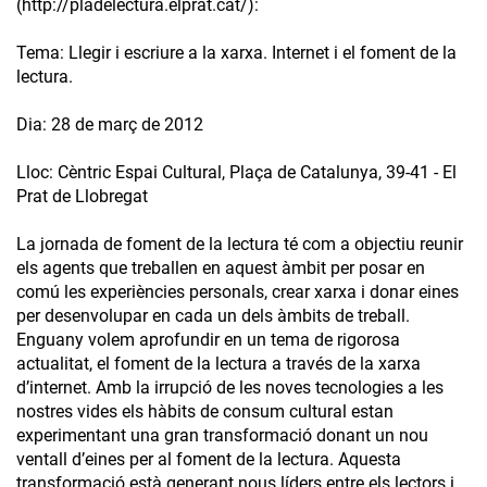
(http://pladelectura.elprat.cat/):
Tema: Llegir i escriure a la xarxa. Internet i el foment de la
lectura.
Dia: 28 de març de 2012
Lloc: Cèntric Espai Cultural, Plaça de Catalunya, 39-41 - El
Prat de Llobregat
La jornada de foment de la lectura té com a objectiu reunir
els agents que treballen en aquest àmbit per posar en
comú les experiències personals, crear xarxa i donar eines
per desenvolupar en cada un dels àmbits de treball.
Enguany volem aprofundir en un tema de rigorosa
actualitat, el foment de la lectura a través de la xarxa
d’internet. Amb la irrupció de les noves tecnologies a les
nostres vides els hàbits de consum cultural estan
experimentant una gran transformació donant un nou
ventall d’eines per al foment de la lectura. Aquesta
transformació està generant nous líders entre els lectors i