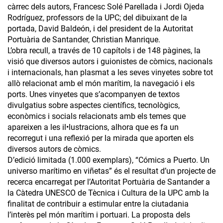
càrrec dels autors, Francesc Solé Parellada i Jordi Ojeda
Rodríguez, professors de la UPC; del dibuixant de la
portada, David Baldeón, i del president de la Autoritat
Portuària de Santander, Christian Manrique.
L’obra recull, a través de 10 capítols i de 148 pàgines, la
visió que diversos autors i guionistes de còmics, nacionals
i internacionals, han plasmat a les seves vinyetes sobre tot
allò relacionat amb el món marítim, la navegació i els
ports. Unes vinyetes que s’acompanyen de textos
divulgatius sobre aspectes científics, tecnològics,
econòmics i socials relacionats amb els temes que
apareixen a les il•lustracions, alhora que es fa un
recorregut i una reflexió per la mirada que aporten els
diversos autors de còmics.
D’edició limitada (1.000 exemplars), “Cómics a Puerto. Un
universo marítimo en viñetas” és el resultat d’un projecte de
recerca encarregat per l’Autoritat Portuària de Santander a
la Càtedra UNESCO de Tècnica i Cultura de la UPC amb la
finalitat de contribuir a estimular entre la ciutadania
l’interès pel món marítim i portuari. La proposta dels