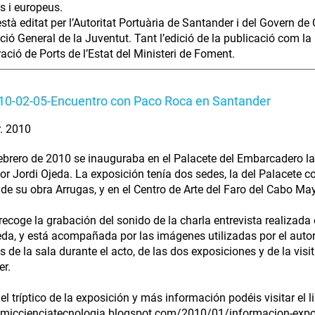
s i europeus.
 està editat per l’Autoritat Portuària de Santander i del Govern d
ecció General de la Juventut. Tant l’edició de la publicació com l
ració de Ports de l’Estat del Ministeri de Foment.
10-02-05-Encuentro con Paco Roca en Santander
r. 2010
febrero de 2010 se inauguraba en el Palacete del Embarcadero l
sor Jordi Ojeda. La exposición tenía dos sedes, la del Palacete co
 de su obra Arrugas, y en el Centro de Arte del Faro del Cabo May
 recoge la grabación del sonido de la charla entrevista realizada
eda, y está acompañada por las imágenes utilizadas por el autor
 de la sala durante el acto, de las dos exposiciones y de la vis
r.
el tríptico de la exposición y más información podéis visitar el li
omiccienciatecnologia.blogspot.com/2010/01/informacion-expo-