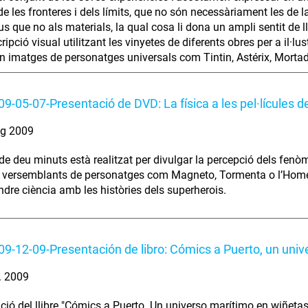
de les fronteres i dels límits, que no són necessàriament les de l
us que no als materials, la qual cosa li dona un ampli sentit de ll
ipció visual utilitzant les vinyetes de diferents obres per a il·lus
n imatges de personatges universals com Tintin, Astérix, Mortad
9-05-07-Presentació de DVD: La física a les pel·lícules de
ig 2009
 de deu minuts està realitzat per divulgar la percepció dels fenòm
versemblants de personatges com Magneto, Tormenta o l’Home d
ndre ciència amb les històries dels superherois.
9-12-09-Presentación de libro: Cómics a Puerto, un univ
. 2009
ció del llibre "Cómics a Puerto. Un universo marítimo en wiñetas