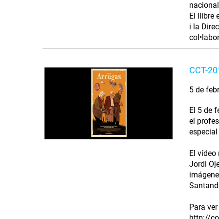
nacional
El llibre
i la Dir
col•labo
CCT-20
5 de feb
El 5 de 
el profe
especial
El vídeo
Jordi Oj
imágenes
Santande
Para ver 
http://c