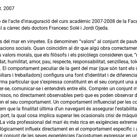
t. 2007
 de l'acte d'inauguració del curs acadèmic 2007-2008 de la Facul
l a càrrec dels doctors Francesc Solé i Jordi Ojeda.
rs del mar en vinyetes. Es denominen “valors” al conjunt de paute
lacions socials. Quan coincidim al dir que algú obra correctament
valors morals, que els filòsofs i els psicòlegs consideren que, “m
t, humilitat, amor, pau, respecte, responsabilitat, senzillesa, tole
tat. El comportament peculiar de la gent del mar (que són tant el
liars i treballadors) configura una font d’identitat i de diferenc
rma particular que s’expressa constituint en el seu conjunt una
er-se, comunicar-se i entendre’s entre ells. Comprèn un conjunt m
sos, no directament observables però que es poden observar d
uen el seu comportament. Un comportament influenciat per les co
em que la finalitat última d’un navegant és assegurar l’estabilita
 port, la qual cosa implica superar les ocasionals crisi de màquines
 La vida professional del marí és més rica en exigències extre
 i lògicament influeix directament en el comportament específic i
el conjunt de les seves experiències l’acostumen expressar en u