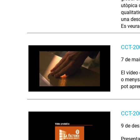
utòpica 
qualitati
una descr
Es veura
CCT-200
7 de ma
El vídeo
o menys 
pot apre
CCT-200
9 de des
Presenta