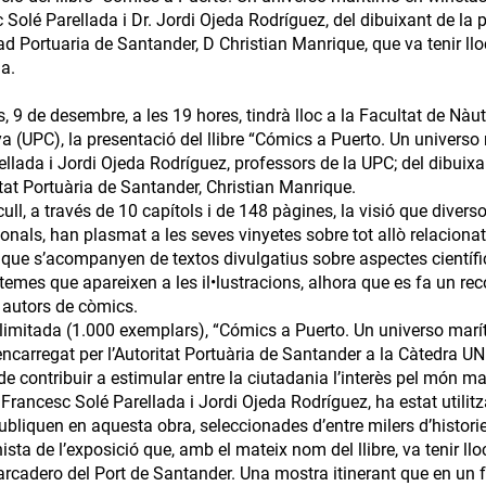
 Solé Parellada i Dr. Jordi Ojeda Rodríguez, del dibuixant de la 
dad Portuaria de Santander, D Christian Manrique, que va tenir llo
a.
, 9 de desembre, a les 19 hores, tindrà lloc a la Facultat de Nàut
a (UPC), la presentació del llibre “Cómics a Puerto. Un universo 
ellada i Jordi Ojeda Rodríguez, professors de la UPC; del dibuixa
itat Portuària de Santander, Christian Manrique.
cull, a través de 10 capítols i de 148 pàgines, la visió que diver
ionals, han plasmat a les seves vinyetes sobre tot allò relaciona
 que s’acompanyen de textos divulgatius sobre aspectes científic
temes que apareixen a les il•lustracions, alhora que es fa un reco
 autors de còmics.
 limitada (1.000 exemplars), “Cómics a Puerto. Un universo maríti
encarregat per l’Autoritat Portuària de Santander a la Càtedra 
 de contribuir a estimular entre la ciutadania l’interès pel món m
Francesc Solé Parellada i Jordi Ojeda Rodríguez, ha estat utilitza
ubliquen en aquesta obra, seleccionades d’entre milers d’histori
ista de l’exposició que, amb el mateix nom del llibre, va tenir 
rcadero del Port de Santander. Una mostra itinerant que en un fut