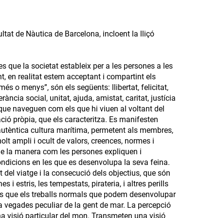
tat de Nàutica de Barcelona, incloent la lliçó
s que la societat estableix per a les persones a les
, en realitat estem acceptant i compartint els
és o menys”, són els següents: llibertat, felicitat,
rància social, unitat, ajuda, amistat, caritat, justícia
s que naveguen com els que hi viuen al voltant del
iació pròpia, que els caracteritza. Es manifesten
 autèntica cultura marítima, permetent als membres,
olt ampli i ocult de valors, creences, normes i
e la manera com les persones expliquen i
ndicions en les que es desenvolupa la seva feina.
t del viatge i la consecució dels objectius, que són
 i estris, les tempestats, pirateria, i altres perills
mes que els treballs normals que podem desenvolupar
 a vegades peculiar de la gent de mar. La percepció
na visió particular del mon. Transmeten una visió