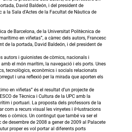
portada, David Baldeón, i del president de
c a la Sala d'Actes de la Facultat de Nàutica de
ica de Barcelona, de la Universitat Politècnica de
marítimo en viñetas”, a càrrec dels autors, Francesc
nt de la portada, David Baldeón, i del president de
sos autors i guionistes de còmics, nacionals i
t amb el món marítim, la navegació i els ports. Unes
s, tecnològics, econòmics i socials relacionats
rregut i una reflexió per la mirada que aporten els
mo en viñetas” és el resultat d’un projecte de
UNESCO de Tècnica i Cultura de la UPC amb la
arítim i portuari. La proposta dels professors de la
r com a recurs visual les vinyetes i il•lustracions
etes o còmics. Un contingut que també va ser el
lloc de desembre de 2008 a gener de 2009 al Palacete
ur proper es vol portar al diferents ports