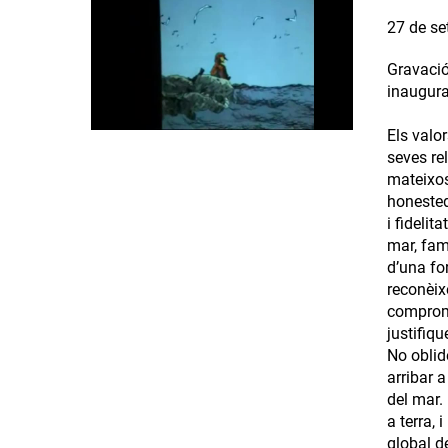
27 de se
Gravació
inaugura
Els valo
seves re
mateixos 
honesteda
i fideli
mar, fami
d’una fo
reconèix
compromi
justifiq
No oblid
arribar a
del mar.
a terra,
global d