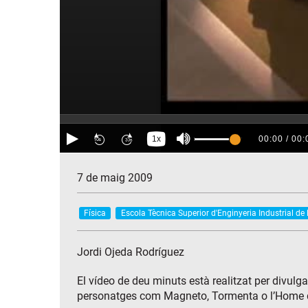
7 de maig 2009
Física
Escola Tècnica Superior d'Enginyeria Industrial de
Jordi Ojeda Rodríguez
El vídeo de deu minuts està realitzat per divulg
personatges com Magneto, Tormenta o l’Home de 