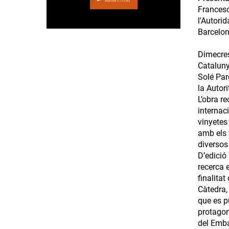
Francesc
l'Autori
Barcelon
Dimecres
Cataluny
Solé Par
la Autor
L’obra re
internac
vinyetes
amb els 
diversos
D’edició
recerca 
finalitat
Càtedra, 
que es p
protagon
del Emba