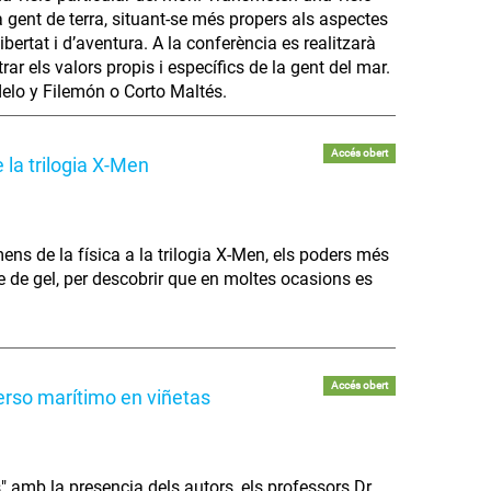
a gent de terra, situant-se més propers als aspectes
ibertat i d’aventura. A la conferència es realitzarà
trar els valors propis i específics de la gent del mar.
elo y Filemón o Corto Maltés.
Accés obert
 la trilogia X-Men
ens de la física a la trilogia X-Men, els poders més
e gel, per descobrir que en moltes ocasions es
Accés obert
erso marítimo en viñetas
" amb la presencia dels autors, els professors Dr.