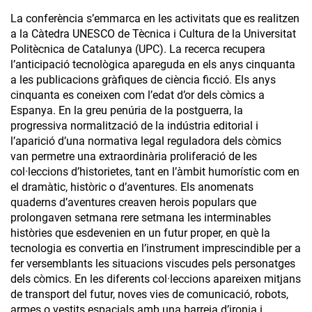
La conferència s’emmarca en les activitats que es realitzen
a la Càtedra UNESCO de Tècnica i Cultura de la Universitat
Politècnica de Catalunya (UPC). La recerca recupera
l’anticipació tecnològica apareguda en els anys cinquanta
a les publicacions gràfiques de ciència ficció. Els anys
cinquanta es coneixen com l’edat d’or dels còmics a
Espanya. En la greu penúria de la postguerra, la
progressiva normalització de la indústria editorial i
l’aparició d’una normativa legal reguladora dels còmics
van permetre una extraordinària proliferació de les
col·leccions d’historietes, tant en l’àmbit humorístic com en
el dramàtic, històric o d’aventures. Els anomenats
quaderns d’aventures creaven herois populars que
prolongaven setmana rere setmana les interminables
històries que esdevenien en un futur proper, en què la
tecnologia es convertia en l’instrument imprescindible per a
fer versemblants les situacions viscudes pels personatges
dels còmics. En les diferents col·leccions apareixen mitjans
de transport del futur, noves vies de comunicació, robots,
armes o vestits espacials amb una barreja d’ironia i