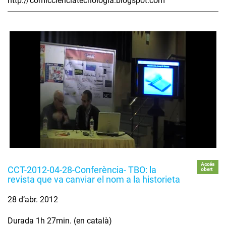
http://comiccienciatecnologia.blogspot.com
Accés
CCT-2012-04-28-Conferència- TBO: la
obert
revista que va canviar el nom a la historieta
28 d’abr. 2012
Durada 1h 27min. (en català)