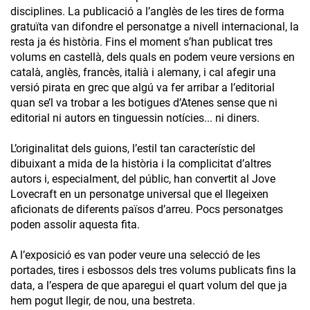
disciplines. La publicació a l’anglès de les tires de forma
gratuïta van difondre el personatge a nivell internacional, la
resta ja és història. Fins el moment s’han publicat tres
volums en castellà, dels quals en podem veure versions en
català, anglès, francès, italià i alemany, i cal afegir una
versió pirata en grec que algú va fer arribar a l’editorial
quan se’l va trobar a les botigues d’Atenes sense que ni
editorial ni autors en tinguessin notícies... ni diners.
L’originalitat dels guions, l’estil tan característic del
dibuixant a mida de la història i la complicitat d’altres
autors i, especialment, del públic, han convertit al Jove
Lovecraft en un personatge universal que el llegeixen
aficionats de diferents països d’arreu. Pocs personatges
poden assolir aquesta fita.
A l’exposició es van poder veure una selecció de les
portades, tires i esbossos dels tres volums publicats fins la
data, a l’espera de que aparegui el quart volum del que ja
hem pogut llegir, de nou, una bestreta.