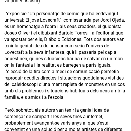
va poder assistir).
L’exposició “Un personatge de còmic que ha esdevingut
universal: El jove Lovecraft”, comissariada per Jordi Ojeda,
és un homenatge a l’obra i als seus creadors, el guionista
Josep Oliver i el dibuixant Bartolo Torres, i a l’editorial que
va apostar per ells, Diábolo Ediciones. Tots dos autors van
tenir la genial idea de pensar com seria l’univers de
Lovecraft a la seva infantesa, què li passaria pel cap a
aquest nen, quines situacions hauria de salvar en un món
on la fantasia i la realitat es barregen a parts iguals.
L’elecció de la tira com a medi de comunicació permetia
reproduir acudits directes i situacions quotidianes vist des
del caleidoscopi d’una ment repleta de monstres en un cos
amb els problemes i situacions habituals dels nens amb la
família, els amics i a l’escola.
Però, sobretot, els autors van tenir la genial idea de
començar de compartir les seves tires a internet,
probablement avançant-se varis anys al que s’està
convertint en una solució per a molts artistes de diferents