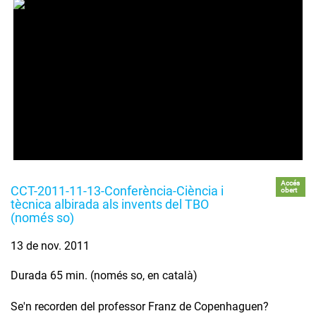
Accés
CCT-2011-11-13-Conferència-Ciència i
obert
tècnica albirada als invents del TBO
(només so)
13 de nov. 2011
Durada 65 min. (només so, en català)
Se'n recorden del professor Franz de Copenhaguen?