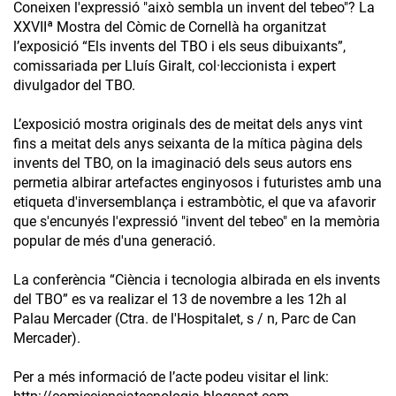
Coneixen l'expressió "això sembla un invent del tebeo"? La
XXVIIª Mostra del Còmic de Cornellà ha organitzat
l’exposició “Els invents del TBO i els seus dibuixants”,
comissariada per Lluís Giralt, col·leccionista i expert
divulgador del TBO.
L’exposició mostra originals des de meitat dels anys vint
fins a meitat dels anys seixanta de la mítica pàgina dels
invents del TBO, on la imaginació dels seus autors ens
permetia albirar artefactes enginyosos i futuristes amb una
etiqueta d'inversemblança i estrambòtic, el que va afavorir
que s'encunyés l'expressió "invent del tebeo" en la memòria
popular de més d'una generació.
La conferència “Ciència i tecnologia albirada en els invents
del TBO” es va realizar el 13 de novembre a les 12h al
Palau Mercader (Ctra. de l'Hospitalet, s / n, Parc de Can
Mercader).
Per a més informació de l’acte podeu visitar el link: