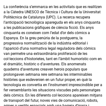
La conferència s’emmarca en les activitats que es realitzen
a la Càtedra UNESCO de Tècnica i Cultura de la Universitat
Politècnica de Catalunya (UPC). La recerca recupera
l’anticipació tecnològica apareguda en els anys cinquanta
a les publicacions gràfiques de ciència ficció. Els anys
cinquanta es coneixen com l’edat d’or dels còmics a
Espanya. En la greu penúria de la postguerra, la
progressiva normalització de la indústria editorial i
l’aparició d’una normativa legal reguladora dels còmics
van permetre una extraordinària proliferació de les
col·leccions d’historietes, tant en l’àmbit humorístic com en
el dramàtic, històric o d’aventures. Els anomenats
quaderns d’aventures creaven herois populars que
prolongaven setmana rere setmana les interminables
històries que esdevenien en un futur proper, en què la
tecnologia es convertia en l’instrument imprescindible per a
fer versemblants les situacions viscudes pels personatges
dels còmics. En les diferents col·leccions apareixen mitjans
de transport del futur, noves vies de comunicació, robots,
armes o vestits espacials amb una barreja d’ironia i