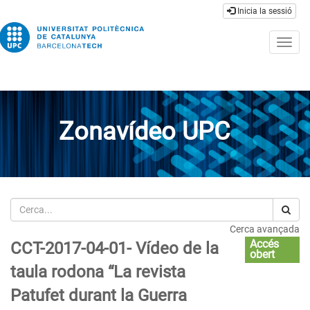
Inicia la sessió
Togg
navig
Zonavídeo UPC
Cerca
Cerca avançada
Accés
CCT-2017-04-01- Vídeo de la
obert
taula rodona “La revista
Patufet durant la Guerra