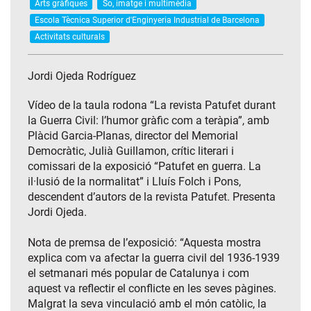
Arts gràfiques
So, imatge i multimèdia
Escola Tècnica Superior d'Enginyeria Industrial de Barcelona
Activitats culturals
Jordi Ojeda Rodríguez
Vídeo de la taula rodona “La revista Patufet durant
la Guerra Civil: l’humor gràfic com a teràpia”, amb
Plàcid Garcia-Planas, director del Memorial
Democràtic, Julià Guillamon, crític literari i
comissari de la exposició “Patufet en guerra. La
il·lusió de la normalitat” i Lluís Folch i Pons,
descendent d’autors de la revista Patufet. Presenta
Jordi Ojeda.
Nota de premsa de l’exposició: “Aquesta mostra
explica com va afectar la guerra civil del 1936-1939
el setmanari més popular de Catalunya i com
aquest va reflectir el conflicte en les seves pàgines.
Malgrat la seva vinculació amb el món catòlic, la