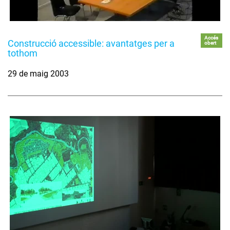
Accés
Construcció accessible: avantatges per a
obert
tothom
29 de maig 2003