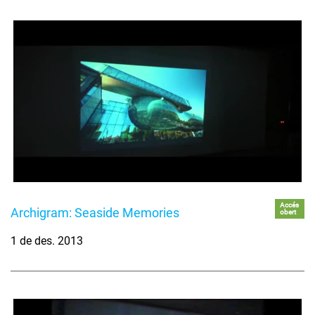
Accés
Archigram: Seaside Memories
obert
1 de des. 2013