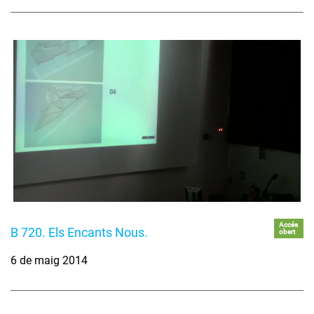
Accés
B 720. Els Encants Nous.
obert
6 de maig 2014