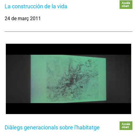
Accés
La construcción de la vida
obert
24 de març 2011
Accés
Diàlegs generacionals sobre l'habitatge
obert