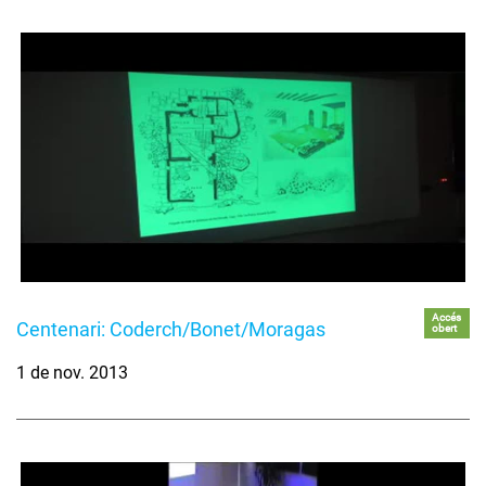
Accés
Centenari: Coderch/Bonet/Moragas
obert
1 de nov. 2013