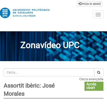
Inicia la sessió
Togg
navig
Zonavídeo UPC
Cerca
Cerca avançada
Accés
Assortit ibèric: José
obert
Morales