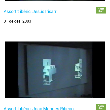
Accés
Assortit ibèric: Jesús Irisarri
obert
31 de des. 2003
Accés
Assortit ibèric: Joao Mendes Ribeiro
obert