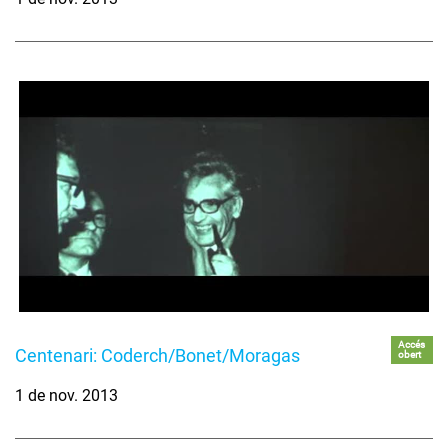
Accés
Centenari: Coderch/Bonet/Moragas
obert
1 de nov. 2013