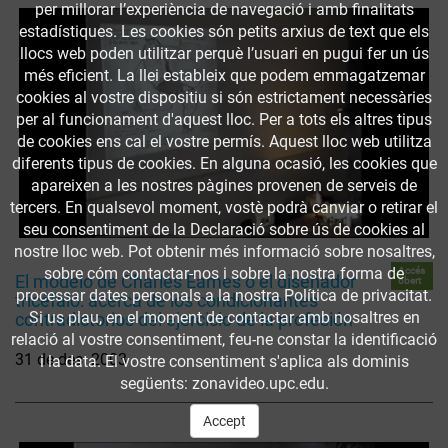
per millorar l’experiència de navegació i amb finalitats
estadístiques. Les cookies són petits arxius de text que els
llocs web poden utilitzar perquè l’usuari en pugui fer un ús
més eficient. La llei estableix que podem emmagatzemar
cookies al vostre dispositiu si són estrictament necessàries
per al funcionament d'aquest lloc. Per a tots els altres tipus
de cookies ens cal el vostre permís. Aquest lloc web utilitza
diferents tipus de cookies. En alguna ocasió, les cookies que
apareixen a les nostres pàgines provenen de serveis de
tercers. En qualsevol moment, vostè podrà canviar o retirar el
seu consentiment de la Declaració sobre ús de cookies al
nostre lloc web. Pot obtenir més informació sobre nosaltres,
sobre cóm contactar-nos i sobre la nostra forma de
Accés
El modelo de Charles Eames o el diseñador
obert
processar dates personals a la nostra Política de privacitat.
tricéfalo: acerca de los condicionantes
Si us plau, en el moment de contactar amb nosaltres en
contradictorios del ejercicio de la profesión
relació al vostre consentiment, feu-ne constar la identificació
31 de des. 2003
i la data. El vostre consentiment s'aplica als dominis
següents: zonavideo.upc.edu.
Accept