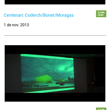
Accés
Centenari: Coderch/Bonet/Moragas
obert
1 de nov. 2013
Accés