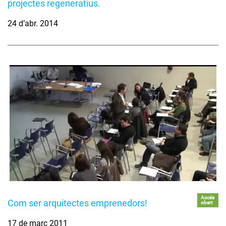
projectes regeneratius.
24 d’abr. 2014
Accés
Com ser arquitectes emprenedors!
obert
17 de març 2011