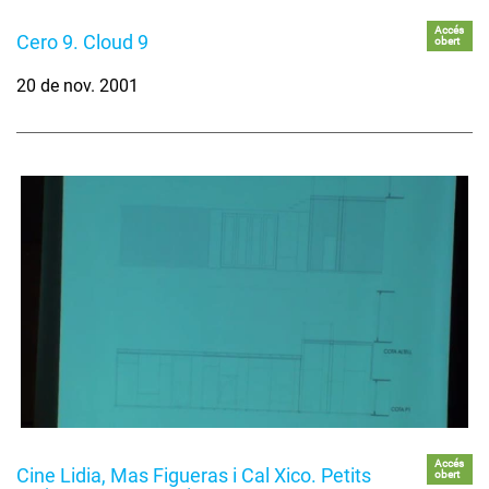
Accés
Cero 9. Cloud 9
obert
20 de nov. 2001
Accés
Cine Lidia, Mas Figueras i Cal Xico. Petits
obert