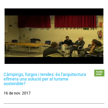
Accés
Càmpings, furgos i tendes: és l'arquitectura
obert
efímera una solució per al turisme
sostenible?
16 de nov. 2017