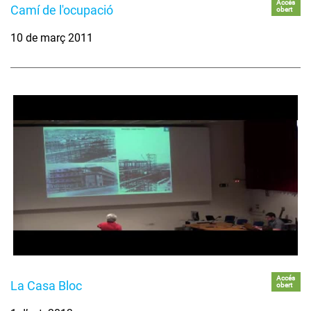
Accés
Camí de l'ocupació
obert
10 de març 2011
Accés
La Casa Bloc
obert