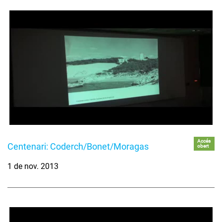
Accés
Centenari: Coderch/Bonet/Moragas
obert
1 de nov. 2013