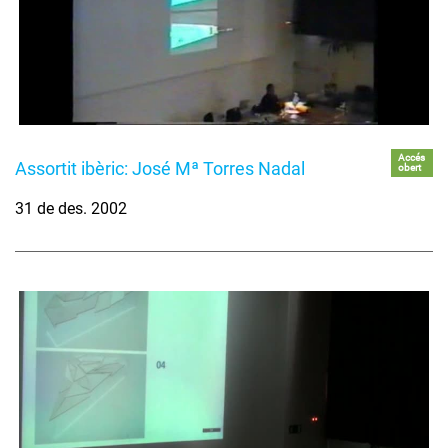
Accés
Assortit ibèric: José Mª Torres Nadal
obert
31 de des. 2002