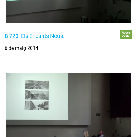
Accés
B 720. Els Encants Nous.
obert
6 de maig 2014