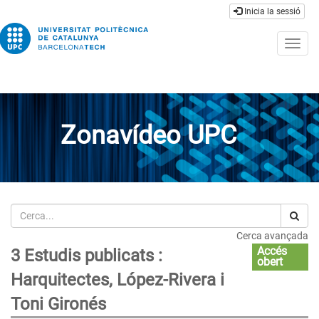
Inicia la sessió
Togg
navig
Zonavídeo UPC
Cerca
Cerca avançada
Accés
3 Estudis publicats :
obert
Harquitectes, López-Rivera i
Toni Gironés