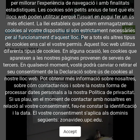
per millorar l’experiència de navegació i amb finalitats
estadístiques. Les cookies són petits arxius de text que els
llocs web poden utilitzar perquè l’usuari en pugui fer un ús
més eficient. La llei estableix que podem emmagatzemar
Accés
cookies al vostre dispositiu si són estrictament necessàries
Edificis Comparats : mediateca Sendai
obert
versus biblioteca central Seattle
per al funcionament d'aquest lloc. Per a tots els altres tipus
de cookies ens cal el vostre permís. Aquest lloc web utilitza
3 de maig 2011
diferents tipus de cookies. En alguna ocasió, les cookies que
apareixen a les nostres pàgines provenen de serveis de
tercers. En qualsevol moment, vostè podrà canviar o retirar el
seu consentiment de la Declaració sobre ús de cookies al
nostre lloc web. Pot obtenir més informació sobre nosaltres,
sobre cóm contactar-nos i sobre la nostra forma de
processar dates personals a la nostra Política de privacitat.
Si us plau, en el moment de contactar amb nosaltres en
relació al vostre consentiment, feu-ne constar la identificació
i la data. El vostre consentiment s'aplica als dominis
següents: zonavideo.upc.edu.
Accept