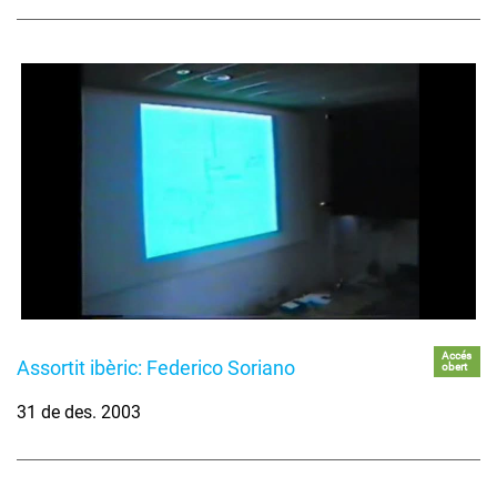
Accés
Assortit ibèric: Federico Soriano
obert
31 de des. 2003