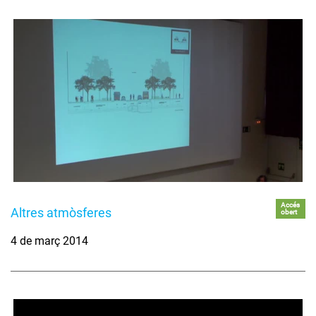
Accés
Altres atmòsferes
obert
4 de març 2014