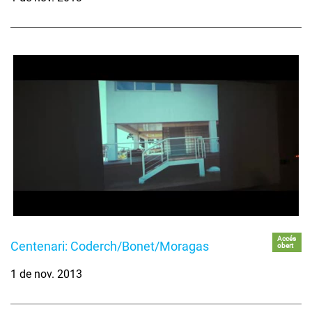
Accés
Centenari: Coderch/Bonet/Moragas
obert
1 de nov. 2013