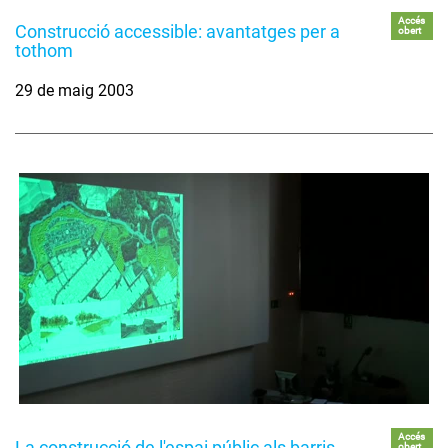
Accés
Construcció accessible: avantatges per a
obert
tothom
29 de maig 2003
Accés
La construcció de l'espai públic als barris
obert