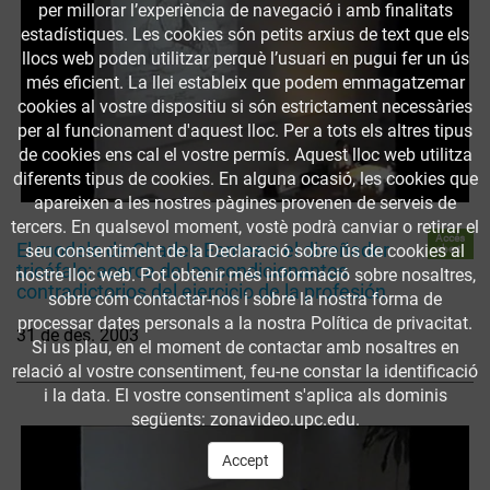
per millorar l’experiència de navegació i amb finalitats
estadístiques. Les cookies són petits arxius de text que els
llocs web poden utilitzar perquè l’usuari en pugui fer un ús
més eficient. La llei estableix que podem emmagatzemar
cookies al vostre dispositiu si són estrictament necessàries
per al funcionament d'aquest lloc. Per a tots els altres tipus
de cookies ens cal el vostre permís. Aquest lloc web utilitza
diferents tipus de cookies. En alguna ocasió, les cookies que
apareixen a les nostres pàgines provenen de serveis de
tercers. En qualsevol moment, vostè podrà canviar o retirar el
Accés
El modelo de Charles Eames o el diseñador
seu consentiment de la Declaració sobre ús de cookies al
obert
tricéfalo: acerca de los condicionantes
nostre lloc web. Pot obtenir més informació sobre nosaltres,
contradictorios del ejercicio de la profesión
sobre cóm contactar-nos i sobre la nostra forma de
processar dates personals a la nostra Política de privacitat.
31 de des. 2003
Si us plau, en el moment de contactar amb nosaltres en
relació al vostre consentiment, feu-ne constar la identificació
i la data. El vostre consentiment s'aplica als dominis
següents: zonavideo.upc.edu.
Accept