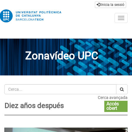
Inicia la sessió
Togg
navig
Zonavídeo UPC
Cerca
Cerca avançada
Accés
Diez años después
obert