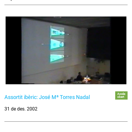
Accés
Assortit ibèric: José Mª Torres Nadal
obert
31 de des. 2002