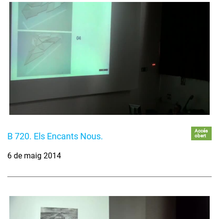
Accés
B 720. Els Encants Nous.
obert
6 de maig 2014