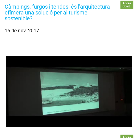
Accés
Càmpings, furgos i tendes: és l'arquitectura
obert
efímera una solució per al turisme
sostenible?
16 de nov. 2017
Accés