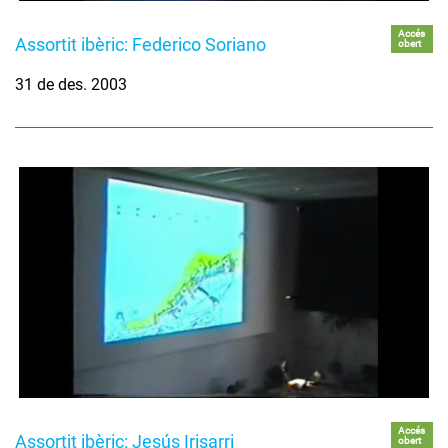
Accés
Assortit ibèric: Federico Soriano
obert
31 de des. 2003
Accés
Assortit ibèric: Jesús Irisarri
obert