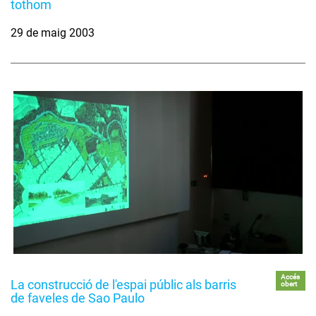
tothom
29 de maig 2003
Accés
La construcció de l'espai públic als barris
obert
de faveles de Sao Paulo