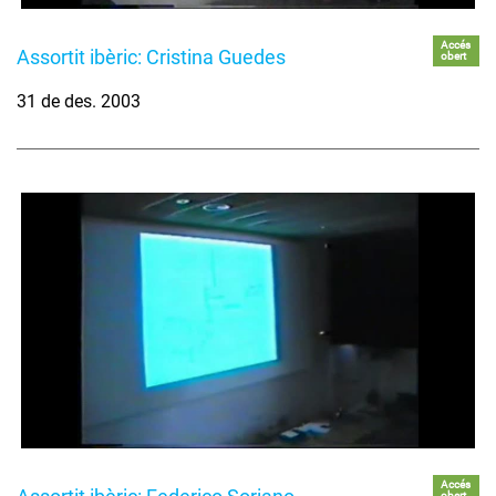
Accés
Assortit ibèric: Cristina Guedes
obert
31 de des. 2003
Accés
obert