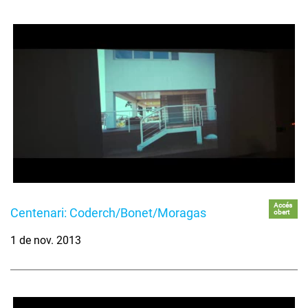
Accés
Centenari: Coderch/Bonet/Moragas
obert
1 de nov. 2013