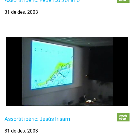
Assortit ibèric: Federico Soriano
31 de des. 2003
Accés
Assortit ibèric: Jesús Irisarri
obert
31 de des. 2003