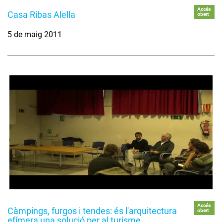
Accés
Casa Ribas Alella
obert
5 de maig 2011
Accés
Càmpings, furgos i tendes: és l'arquitectura
obert
efímera una solució per al turisme