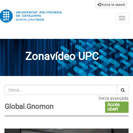
Inicia la sessió
Togg
navig
Zonavídeo UPC
Cerca
Cerca avançada
Accés
Global.Gnomon
obert