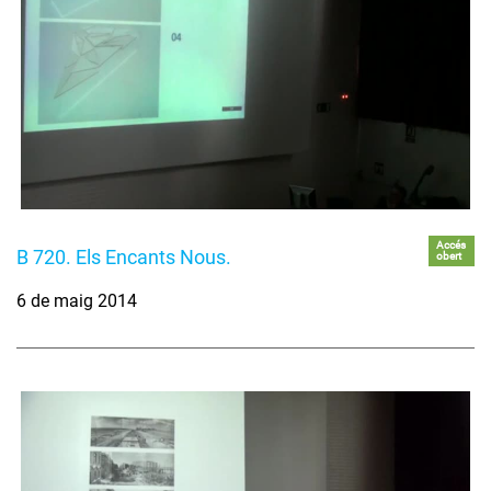
Accés
B 720. Els Encants Nous.
obert
6 de maig 2014