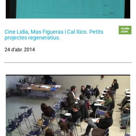
Accés
Cine Lidia, Mas Figueras i Cal Xico. Petits
obert
projectes regeneratius.
24 d’abr. 2014