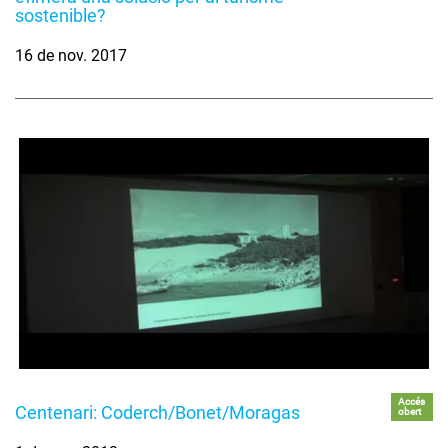
sostenible?
16 de nov. 2017
Accés
Centenari: Coderch/Bonet/Moragas
obert