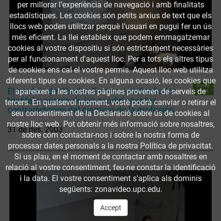
per millorar l’experiència de navegació i amb finalitats
estadístiques. Les cookies són petits arxius de text que els
llocs web poden utilitzar perquè l’usuari en pugui fer un ús
més eficient. La llei estableix que podem emmagatzemar
cookies al vostre dispositiu si són estrictament necessàries
per al funcionament d'aquest lloc. Per a tots els altres tipus
de cookies ens cal el vostre permís. Aquest lloc web utilitza
diferents tipus de cookies. En alguna ocasió, les cookies que
Accés
El modelo de Charles Eames o el diseñador
apareixen a les nostres pàgines provenen de serveis de
obert
tricéfalo: acerca de los condicionantes
tercers. En qualsevol moment, vostè podrà canviar o retirar el
contradictorios del ejercicio de la profesión
seu consentiment de la Declaració sobre ús de cookies al
nostre lloc web. Pot obtenir més informació sobre nosaltres,
31 de des. 2003
sobre cóm contactar-nos i sobre la nostra forma de
processar dates personals a la nostra Política de privacitat.
Si us plau, en el moment de contactar amb nosaltres en
relació al vostre consentiment, feu-ne constar la identificació
i la data. El vostre consentiment s'aplica als dominis
següents: zonavideo.upc.edu.
Accept