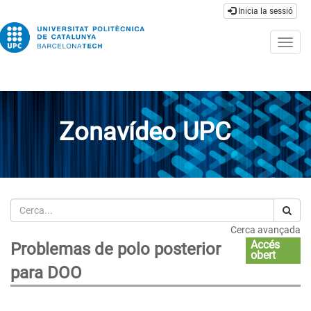
Inicia la sessió
Togg
navig
Zonavídeo UPC
Cerca
Cerca avançada
Accés
Problemas de polo posterior
obert
para DOO