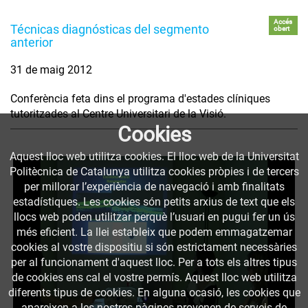
Accés
Técnicas diagnósticas del segmento
obert
anterior
31 de maig 2012
Conferència feta dins el programa d'estades clíniques
tutoritzades al Centre Universitari de la Visió.
Cookies
Aquest lloc web utilitza cookies. El lloc web de la Universitat
Politècnica de Catalunya utilitza cookies pròpies i de tercers
per millorar l’experiència de navegació i amb finalitats
estadístiques. Les cookies són petits arxius de text que els
llocs web poden utilitzar perquè l’usuari en pugui fer un ús
més eficient. La llei estableix que podem emmagatzemar
cookies al vostre dispositiu si són estrictament necessàries
per al funcionament d'aquest lloc. Per a tots els altres tipus
de cookies ens cal el vostre permís. Aquest lloc web utilitza
diferents tipus de cookies. En alguna ocasió, les cookies que
apareixen a les nostres pàgines provenen de serveis de