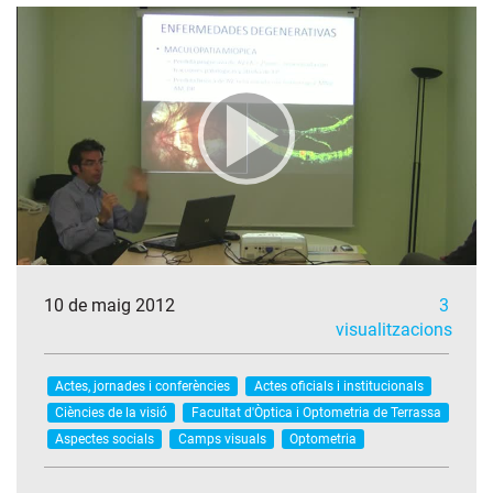
10 de maig 2012
3
visualitzacions
Actes, jornades i conferències
Actes oficials i institucionals
Ciències de la visió
Facultat d'Òptica i Optometria de Terrassa
Aspectes socials
Camps visuals
Optometria