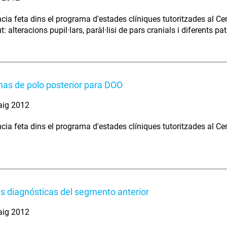
cia feta dins el programa d'estades clíniques tutoritzades al Cent
: alteracions pupil·lars, paràl·lisi de pars cranials i diferents p
as de polo posterior para DOO
aig 2012
cia feta dins el programa d'estades clíniques tutoritzades al Cent
s diagnósticas del segmento anterior
aig 2012