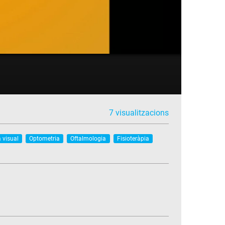
7 visualitzacions
 visual
Optometria
Oftalmologia
Fisioteràpia