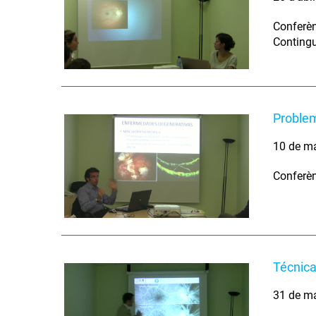
Conferèn
Contingut
Problem
10 de m
Conferèn
Técnica
31 de m