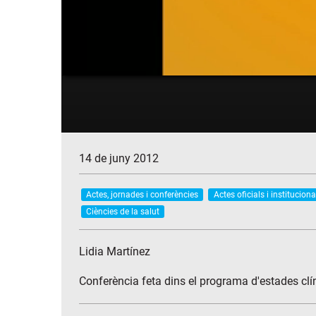
14 de juny 2012
Actes, jornades i conferències
Actes oficials i instituciona
Ciències de la salut
Lidia Martínez
Conferència feta dins el programa d'estades clíni