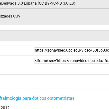
aDerivada 3.0 España (CC BY-NC-ND 3.0 ES)
ritzades CUV
talmología para ópticos optometristas
. 2012