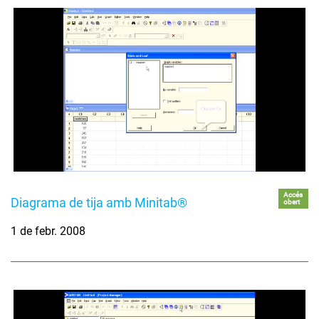
Accés
Diagrama de tija amb Minitab®
obert
1 de febr. 2008