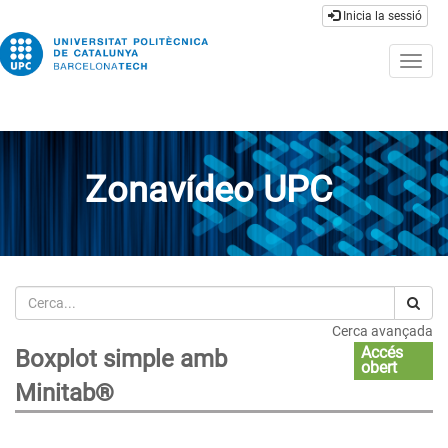
Inicia la sessió
Togg
navig
Zonavídeo UPC
Cerca
Cerca avançada
Accés
Boxplot simple amb
obert
Minitab®