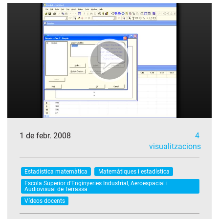
1 de febr. 2008
4
visualitzacions
Estadística matemàtica
Matemàtiques i estadística
Escola Superior d'Enginyeries Industrial, Aeroespacial i
Audiovisual de Terrassa
Vídeos docents