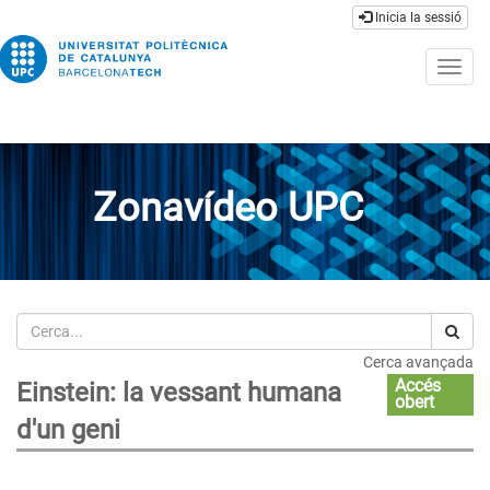
Inicia la sessió
Togg
navig
Zonavídeo UPC
Cerca
Cerca avançada
Accés
Einstein: la vessant humana
obert
d'un geni