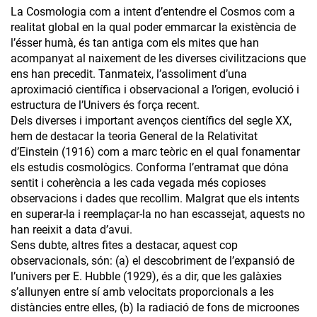
La Cosmologia com a intent d’entendre el Cosmos com a
realitat global en la qual poder emmarcar la existència de
l’ésser humà, és tan antiga com els mites que han
acompanyat al naixement de les diverses civilitzacions que
ens han precedit. Tanmateix, l’assoliment d’una
aproximació científica i observacional a l’origen, evolució i
estructura de l’Univers és força recent.
Dels diverses i important avenços científics del segle XX,
hem de destacar la teoria General de la Relativitat
d’Einstein (1916) com a marc teòric en el qual fonamentar
els estudis cosmològics. Conforma l’entramat que dóna
sentit i coherència a les cada vegada més copioses
observacions i dades que recollim. Malgrat que els intents
en superar-la i reemplaçar-la no han escassejat, aquests no
han reeixit a data d’avui.
Sens dubte, altres fites a destacar, aquest cop
observacionals, són: (a) el descobriment de l’expansió de
l’univers per E. Hubble (1929), és a dir, que les galàxies
s’allunyen entre sí amb velocitats proporcionals a les
distàncies entre elles, (b) la radiació de fons de microones