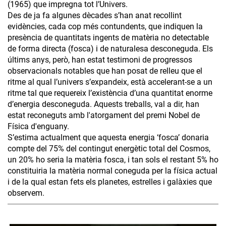
(1965) que impregna tot l’Univers.
Des de ja fa algunes dècades s’han anat recollint
evidències, cada cop més contundents, que indiquen la
presència de quantitats ingents de matèria no detectable
de forma directa (fosca) i de naturalesa desconeguda. Els
últims anys, però, han estat testimoni de progressos
observacionals notables que han posat de relleu que el
ritme al qual l’univers s’expandeix, està accelerant-se a un
ritme tal que requereix l’existència d’una quantitat enorme
d’energia desconeguda. Aquests treballs, val a dir, han
estat reconeguts amb l'atorgament del premi Nobel de
Física d'enguany.
S’estima actualment que aquesta energia ‘fosca’ donaria
compte del 75% del contingut energètic total del Cosmos,
un 20% ho seria la matèria fosca, i tan sols el restant 5% ho
constituiria la matèria normal coneguda per la física actual
i de la qual estan fets els planetes, estrelles i galàxies que
observem.