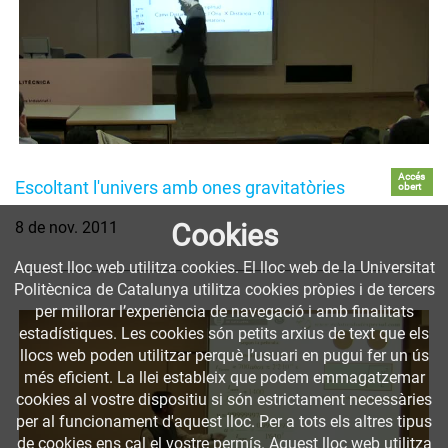
Accés
Escoltant l'univers amb ones gravitatòries
obert
8 de nov. 2011
Cookies
Aquest lloc web utilitza cookies. El lloc web de la Universitat
Politècnica de Catalunya utilitza cookies pròpies i de tercers
per millorar l’experiència de navegació i amb finalitats
estadístiques. Les cookies són petits arxius de text que els
llocs web poden utilitzar perquè l’usuari en pugui fer un ús
més eficient. La llei estableix que podem emmagatzemar
cookies al vostre dispositiu si són estrictament necessàries
per al funcionament d'aquest lloc. Per a tots els altres tipus
de cookies ens cal el vostre permís. Aquest lloc web utilitza