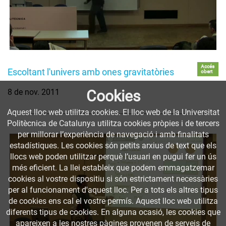
Accés
Escoltant l'univers amb ones gravitatòries
obert
8 de nov. 2011
Cookies
Aquest lloc web utilitza cookies. El lloc web de la Universitat
Politècnica de Catalunya utilitza cookies pròpies i de tercers
per millorar l’experiència de navegació i amb finalitats
estadístiques. Les cookies són petits arxius de text que els
llocs web poden utilitzar perquè l’usuari en pugui fer un ús
més eficient. La llei estableix que podem emmagatzemar
cookies al vostre dispositiu si són estrictament necessàries
per al funcionament d'aquest lloc. Per a tots els altres tipus
de cookies ens cal el vostre permís. Aquest lloc web utilitza
diferents tipus de cookies. En alguna ocasió, les cookies que
apareixen a les nostres pàgines provenen de serveis de