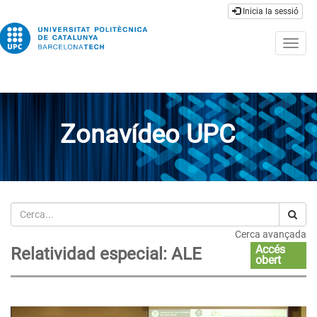
Inicia la sessió
Togg
navig
Zonavídeo UPC
Cerca
Cerca avançada
Accés
Relatividad especial: ALE
obert