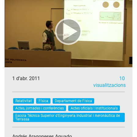
1 d’abr. 2011
10
visualitzacions
Relativitat
Física
Departament de Física
Actes, jornades i conferències
Actes oficials i institucionals
Escola Técnica Superior d'Enginyeria Industrial i Aeronàutica de
Terrassa
Andrés Aragoneses Aguado