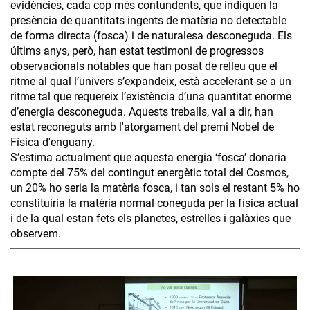
evidències, cada cop més contundents, que indiquen la
presència de quantitats ingents de matèria no detectable
de forma directa (fosca) i de naturalesa desconeguda. Els
últims anys, però, han estat testimoni de progressos
observacionals notables que han posat de relleu que el
ritme al qual l’univers s’expandeix, està accelerant-se a un
ritme tal que requereix l’existència d’una quantitat enorme
d’energia desconeguda. Aquests treballs, val a dir, han
estat reconeguts amb l'atorgament del premi Nobel de
Física d'enguany.
S’estima actualment que aquesta energia ‘fosca’ donaria
compte del 75% del contingut energètic total del Cosmos,
un 20% ho seria la matèria fosca, i tan sols el restant 5% ho
constituiria la matèria normal coneguda per la física actual
i de la qual estan fets els planetes, estrelles i galàxies que
observem.