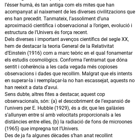
l’ésser humà, és tan antiga com els mites que han
acompanyat al naixement de les diverses civilitzacions que
ens han precedit. Tanmateix, l’assoliment d’una
aproximació científica i observacional a l’origen, evolució i
estructura de l’Univers és força recent.
Dels diverses i important avenços científics del segle XX,
hem de destacar la teoria General de la Relativitat
d’Einstein (1916) com a marc teòric en el qual fonamentar
els estudis cosmològics. Conforma l’entramat que dóna
sentit i coherència a les cada vegada més copioses
observacions i dades que recollim. Malgrat que els intents
en superar-la i reemplaçar-la no han escassejat, aquests no
han reeixit a data d’avui.
Sens dubte, altres fites a destacar, aquest cop
observacionals, són: (a) el descobriment de l’expansió de
l’univers per E. Hubble (1929), és a dir, que les galàxies
s’allunyen entre sí amb velocitats proporcionals a les
distàncies entre elles, (b) la radiació de fons de microones
(1965) que impregna tot l’Univers.
Des de ja fa algunes dècades s’han anat recollint