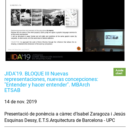
Accés
JIDA'19. BLOQUE III Nuevas
obert
representaciones, nuevas concepciones:
"Entender y hacer entender". MBArch
ETSAB
14 de nov. 2019
Presentació de ponència a càrrec d'Isabel Zaragoza i Jesús
Esquinas Dessy, E.T.S.Arquitectura de Barcelona - UPC