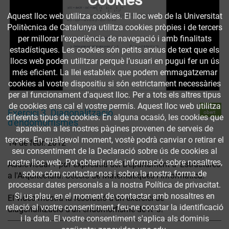
Aquest lloc web utilitza cookies. El lloc web de la Universitat
Politècnica de Catalunya utilitza cookies pròpies i de tercers
per millorar l’experiència de navegació i amb finalitats
estadístiques. Les cookies són petits arxius de text que els
llocs web poden utilitzar perquè l’usuari en pugui fer un ús
més eficient. La llei estableix que podem emmagatzemar
cookies al vostre dispositiu si són estrictament necessàries
per al funcionament d'aquest lloc. Per a tots els altres tipus
de cookies ens cal el vostre permís. Aquest lloc web utilitza
Accés
Exercici 3. Diagonalització
obert
diferents tipus de cookies. En alguna ocasió, les cookies que
d'endomorfismes
apareixen a les nostres pàgines provenen de serveis de
tercers. En qualsevol moment, vostè podrà canviar o retirar el
14 de febr. 2012
seu consentiment de la Declaració sobre ús de cookies al
nostre lloc web. Pot obtenir més informació sobre nosaltres,
Audiovisual + pdf explicatiu del Departament d' Estructures
sobre cóm contactar-nos i sobre la nostra forma de
a l'Arquitectura. Secció de Matemàtiques i Informàtica.
processar dates personals a la nostra Política de privacitat.
Si us plau, en el moment de contactar amb nosaltres en
El video mostra la resolució d'un exercici de
relació al vostre consentiment, feu-ne constar la identificació
diagonalització d'un endomorfisme de R^3.
i la data. El vostre consentiment s'aplica als dominis