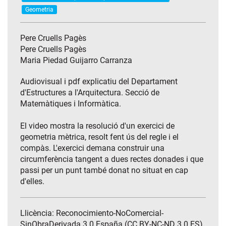
Geometria
Pere Cruells Pagès
Pere Cruells Pagès
Maria Piedad Guijarro Carranza
Audiovisual i pdf explicatiu del Departament
d'Estructures a l'Arquitectura. Secció de
Matemàtiques i Informàtica.
El video mostra la resolució d'un exercici de
geometria mètrica, resolt fent ús del regle i el
compàs. L'exercici demana construir una
circumferència tangent a dues rectes donades i que
passi per un punt també donat no situat en cap
d'elles.
Llicència: Reconocimiento-NoComercial-
SinObraDerivada 3.0 España (CC BY-NC-ND 3.0 ES)