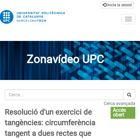
Inicia la sessió
Togg
navig
Zonavídeo UPC
Cerca
Cerca avançada
Accés
Resolució d'un exercici de
obert
tangències: circumferència
tangent a dues rectes que