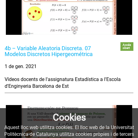
Accés
4b – Variable Aleatoria Discreta. 07
obert
Modelos Discretos Hipergeométrica
1 de gen. 2021
Vídeos docents de l'assignatura Estadística a l'Escola
d'Enginyeria Barcelona de Est
Cookies
Aquest lloc web utilitza cookies. El lloc web de la Universitat
Politècnica de Catalunya utilitza cookies pròpies i de tercers