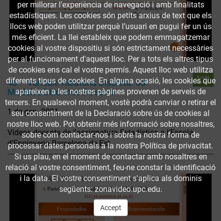
per millorar l’experiència de navegació i amb finalitats
estadístiques. Les cookies són petits arxius de text que els
llocs web poden utilitzar perquè l’usuari en pugui fer un ús
més eficient. La llei estableix que podem emmagatzemar
cookies al vostre dispositiu si són estrictament necessàries
per al funcionament d'aquest lloc. Per a tots els altres tipus
de cookies ens cal el vostre permís. Aquest lloc web utilitza
Accés
diferents tipus de cookies. En alguna ocasió, les cookies que
4b – Variable Aleatoria Discreta. 08
obert
Modelos Discretos Poisson
apareixen a les nostres pàgines provenen de serveis de
tercers. En qualsevol moment, vostè podrà canviar o retirar el
1 de gen. 2021
seu consentiment de la Declaració sobre ús de cookies al
nostre lloc web. Pot obtenir més informació sobre nosaltres,
Vídeos docents de l'assignatura Estadística a l'Escola
sobre cóm contactar-nos i sobre la nostra forma de
d'Enginyeria Barcelona de Est
processar dates personals a la nostra Política de privacitat.
Si us plau, en el moment de contactar amb nosaltres en
relació al vostre consentiment, feu-ne constar la identificació
i la data. El vostre consentiment s'aplica als dominis
següents: zonavideo.upc.edu.
Accept