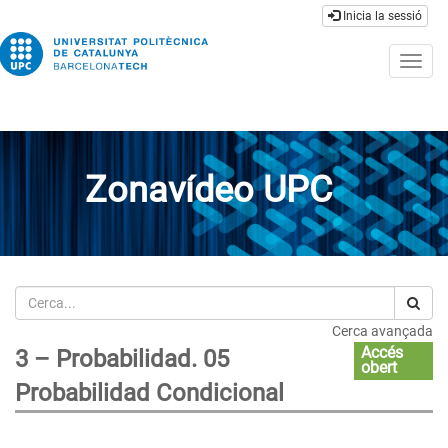
Inicia la sessió
Togg
navig
Zonavídeo UPC
Cerca
Cerca avançada
Accés
3 – Probabilidad. 05
obert
Probabilidad Condicional