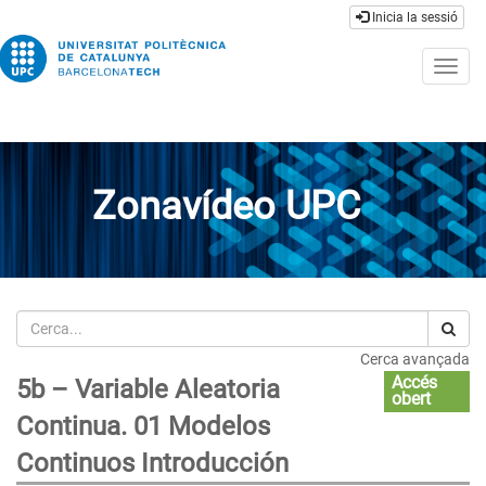
Inicia la sessió
Togg
navig
Zonavídeo UPC
Cerca
Cerca avançada
Accés
5b – Variable Aleatoria
obert
Continua. 01 Modelos
Continuos Introducción