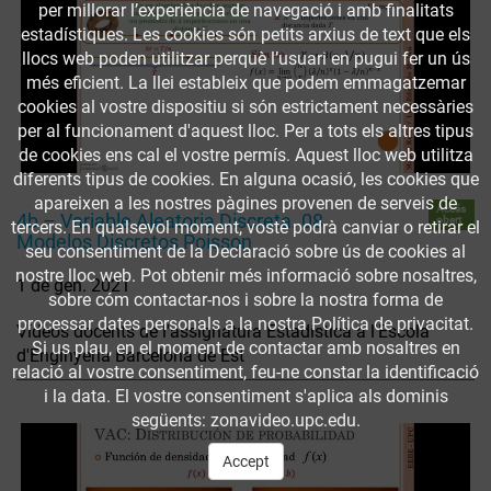
per millorar l’experiència de navegació i amb finalitats
estadístiques. Les cookies són petits arxius de text que els
llocs web poden utilitzar perquè l’usuari en pugui fer un ús
més eficient. La llei estableix que podem emmagatzemar
cookies al vostre dispositiu si són estrictament necessàries
per al funcionament d'aquest lloc. Per a tots els altres tipus
de cookies ens cal el vostre permís. Aquest lloc web utilitza
diferents tipus de cookies. En alguna ocasió, les cookies que
apareixen a les nostres pàgines provenen de serveis de
Accés
4b – Variable Aleatoria Discreta. 08
obert
tercers. En qualsevol moment, vostè podrà canviar o retirar el
Modelos Discretos Poisson
seu consentiment de la Declaració sobre ús de cookies al
nostre lloc web. Pot obtenir més informació sobre nosaltres,
1 de gen. 2021
sobre cóm contactar-nos i sobre la nostra forma de
processar dates personals a la nostra Política de privacitat.
Vídeos docents de l'assignatura Estadística a l'Escola
Si us plau, en el moment de contactar amb nosaltres en
d'Enginyeria Barcelona de Est
relació al vostre consentiment, feu-ne constar la identificació
i la data. El vostre consentiment s'aplica als dominis
següents: zonavideo.upc.edu.
Accept