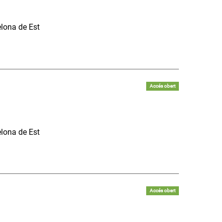
elona de Est
Accés obert
elona de Est
Accés obert