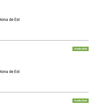
elona de Est
Accés obert
elona de Est
Accés obert