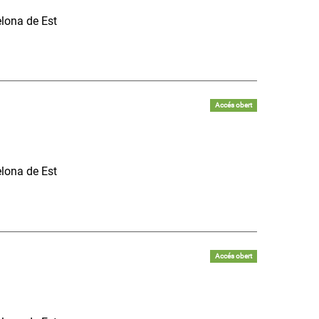
elona de Est
Accés obert
elona de Est
Accés obert