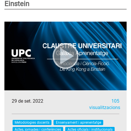
Einstein
29 de set. 2022
105
visualitzacions
Metodologies docents
Ensenyament i aprenentatge
Actes, jornades i conferències
Actes oficials i institucionals