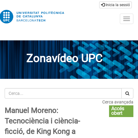
Inicia la sessió
Togg
navig
Zonavídeo UPC
Cerca
Cerca avançada
Accés
Manuel Moreno:
obert
Tecnociència i ciència-
ficció, de King Kong a