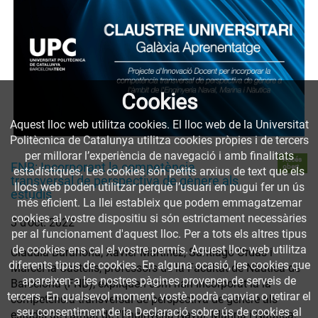
Cookies
Aquest lloc web utilitza cookies. El lloc web de la Universitat
Politècnica de Catalunya utilitza cookies pròpies i de tercers
per millorar l’experiència de navegació i amb finalitats
Accés
FNB: Incorporant la competència
obert
estadístiques. Les cookies són petits arxius de text que els
transversal de perspectiva de gènere als
llocs web poden utilitzar perquè l’usuari en pugui fer un ús
estudis
més eficient. La llei estableix que podem emmagatzemar
cookies al vostre dispositiu si són estrictament necessàries
3 d’oct. 2022
per al funcionament d'aquest lloc. Per a tots els altres tipus
de cookies ens cal el vostre permís. Aquest lloc web utilitza
Clàudia Barahona, Xavier Martínez, Santiago Ordàs i
diferents tipus de cookies. En alguna ocasió, les cookies que
Marcel·la Castells, professors de la Facultat de Nàutica de
apareixen a les nostres pàgines provenen de serveis de
Barcelona (FNB), expliquen com han incorporat la la
tercers. En qualsevol moment, vostè podrà canviar o retirar el
competència transversal de perspectiva de gènere als
seu consentiment de la Declaració sobre ús de cookies al
estudis de l'àmbit de l'Enginyeria Naval, Marina i Nàutica.