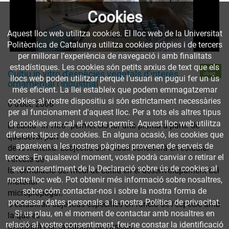
Cookies
Aquest lloc web utilitza cookies. El lloc web de la Universitat
Politècnica de Catalunya utilitza cookies pròpies i de tercers
per millorar l’experiència de navegació i amb finalitats
estadístiques. Les cookies són petits arxius de text que els
Accés
Cultiu in vitro d'espècies vegetals d'interès
obert
llocs web poden utilitzar perquè l’usuari en pugui fer un ús
ornamental i industrial
més eficient. La llei estableix que podem emmagatzemar
cookies al vostre dispositiu si són estrictament necessàries
6 d’oct. 2008
per al funcionament d'aquest lloc. Per a tots els altres tipus
de cookies ens cal el vostre permís. Aquest lloc web utilitza
El cultiu “in vitro” permet clonar una planta a partir de
diferents tipus de cookies. En alguna ocasió, les cookies que
qualsevol part
apareixen a les nostres pàgines provenen de serveis de
de la mateixa. L’objectiu del treball consistirà en estudiar
tercers. En qualsevol moment, vostè podrà canviar o retirar el
l’efecte de
seu consentiment de la Declaració sobre ús de cookies al
la formulació del medi de cultiu en el desenvolupament del
nostre lloc web. Pot obtenir més informació sobre nosaltres,
material
sobre cóm contactar-nos i sobre la nostra forma de
micropropagat.
processar dates personals a la nostra Política de privacitat.
S’establiran objectius específics en funció de l’espècie amb
Si us plau, en el moment de contactar amb nosaltres en
la que es
relació al vostre consentiment, feu-ne constar la identificació
treballarà i de la durada de l’assaig.