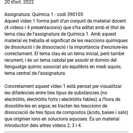
20 d’oct. 2022
Assignatura: Química 1 - codi 390105
Aquest vídeo 1 forma part d’un conjunt de material docent
(4 vídeos i 4 presentacions) que s’ha editat amb el títol de
tema clau de l’assignatura de Química 1. Amb aquest
material es treballa el significat de les reaccions químiques
de dissolució i de dissociació i la importància d’escriure-les
correctament. El tema clau és un tema inicial, però també
recurrent, i és un tema cabdal per assolir el domini del
llenguatge químic associat als equilibris en medi aquós,
tema central de l’assignatura.
Concretament aquest vídeo 1 està pensat per visualitzar
les diferències entre tres tipus de substàncies (no
electròlits, electròlits forts i electròlits febles) a l’hora de
dissoldre-les en aigua; es tracten les reaccions de
dissociació de tres tipus de compostos (àcids, bases i sals)
que originen ions en solucions aquoses. És un material
introductori dels altres vídeos 2, 3 i 4.