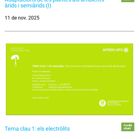
àrids i semiàrids (I)
11 de nov. 2025
Accés
Tema clau 1: els electròlits
obert