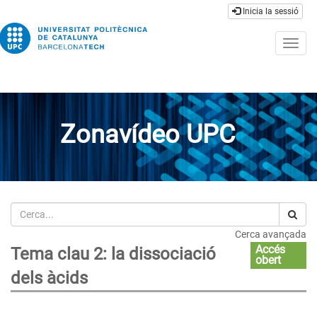
Inicia la sessió
Togg
navig
Zonavídeo UPC
Cerca
Cerca avançada
Accés
Tema clau 2: la dissociació
obert
dels àcids